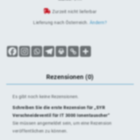
Zurzeit nicht lieferbar
Lieferung nach
Österreich
.
Ändern?
Rezensionen (0)
Es gibt noch keine Rezensionen.
Schreiben Sie die erste Rezension für „SYR
Verschneideventil für IT 3000 Ionentauscher“
Sie müssen
angemeldet
sein, um eine Rezension
veröffentlichen zu können.