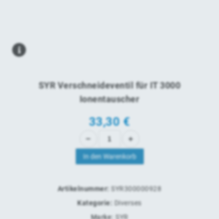
SYR Verschneideventil für IT 3000
Ionentauscher
33,30
€
In den Warenkorb
Artikelnummer:
SYR300000928
Kategorie:
Diverses
Marke:
SYR