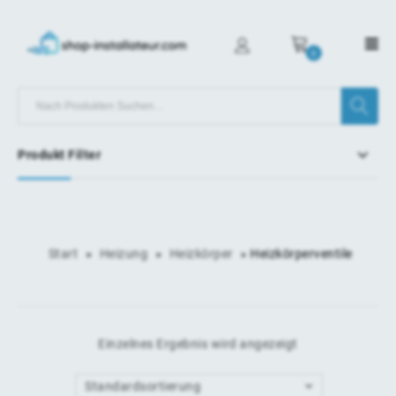
0
Produkt Filter
Start
»
Heizung
»
Heizkörper
»
Heizkörperventile
Einzelnes Ergebnis wird angezeigt
Standardsortierung