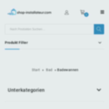
0
Produkt Filter
Start
»
Bad
»
Badewannen
Unterkategorien