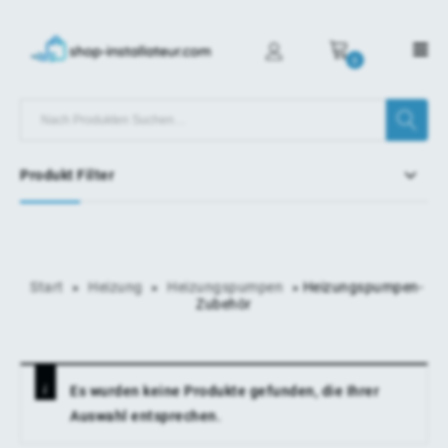
0
Produkt Filter
Start
»
Heizung
»
Heizungspumpen
»
Heizungspumpen-
Zubehör
Es wurden keine Produkte gefunden, die Ihrer
Auswahl entsprechen.