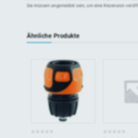
Sie müssen
angemeldet
sein, um eine Rezension veröf
Ähnliche Produkte
0
0