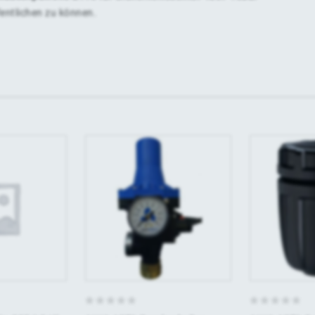
fentlichen zu können.
0
0