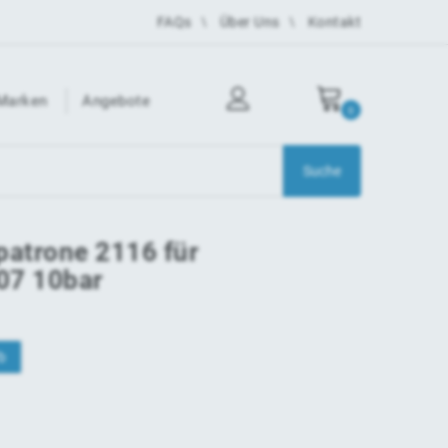
FAQs
Über Uns
Kontakt
Marken
Angebote
0
atrone 2116 für
07 10bar
b