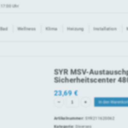
 17:00 Uhr
Bad
Wellness
Klima
Heizung
Installation
SYR MSV-Austauschp
Sicherheitscenter 48
23,69
€
In den Warenkor
Artikelnummer:
SYR211620062
Kategorie:
Diverses