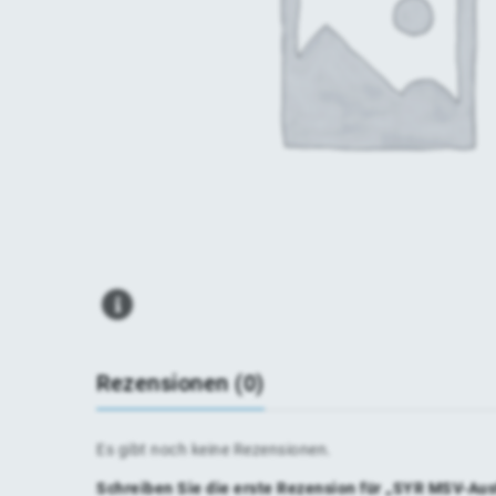
Rezensionen (0)
Es gibt noch keine Rezensionen.
Schreiben Sie die erste Rezension für „SYR MSV-Aus