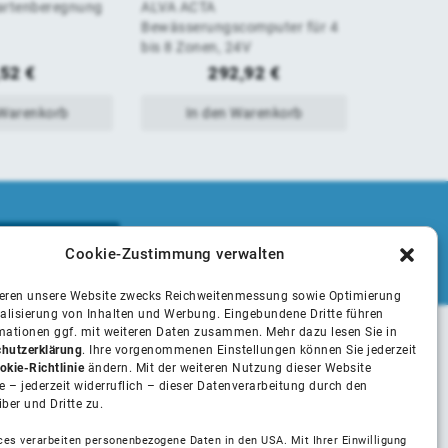
artenberegnung
ALVA ACTA
ALVA ACTA
von
von
Bewässerungscomputer für 4
Brausekop
bis 8 Zonen, 24V
5
5
,52
€
292,92
€
 Warenkorb
In den Warenkorb
In 
Cookie-Zustimmung verwalten
ieren unsere Website zwecks Reichweitenmessung sowie Optimierung
alisierung von Inhalten und Werbung. Eingebundene Dritte führen
rmationen ggf. mit weiteren Daten zusammen. Mehr dazu lesen Sie in
hutzerklärung
. Ihre vorgenommenen Einstellungen können Sie jederzeit
Unsere Partner
okie-Richtlinie
ändern. Mit der weiteren Nutzung dieser Website
 – jederzeit widerruflich – dieser Datenverarbeitung durch den
iber und Dritte zu.
Installateure
ces verarbeiten personenbezogene Daten in den USA. Mit Ihrer Einwilligung