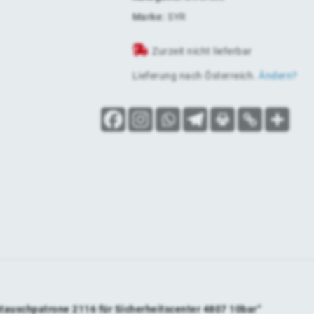
Marke:
SYR
Zurzeit nicht lieferbar
Lieferung nach
Österreich
.
Ändern?
tauschpatrone 2116 für Sicherheitscenter 4807 10bar“