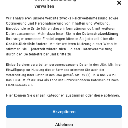
verwalten
Wir analysieren unsere Website zwecks Reichweitenmessung sowie
Optimierung und Personalisierung von Inhalten und Werbung.
Eingebundene Dritte führen diese Informationen ggf. mit weiteren
Daten zusammen. Mehr dazu lesen Sie in der
Datenschutzerklärung
.
Ihre vorgenommenen Einstellungen können Sie jederzeit über die
Cookie-Richtlinie
ändern. Mit der weiteren Nutzung dieser Website
stimmen Sie – jederzeit widerruflich – dieser Datenverarbeitung
durch den Seitenbetreiber und Dritte zu.
Einige Services verarbeiten personenbezogene Daten in den USA. Mit Ihrer
Einwilligung zur Nutzung dieser Services stimmen Sie auch der
Verarbeitung Ihrer Daten in den USA gemäß Art. 49 (1) lit. a DSGVO zu.
Das EuGH stuft die USA als Land mit unzureichendem Datenschutz nach
Über uns
EU-Standards ein.
Hier können Sie ganzen Kategorien zustimmen oder diese ablehnen.
Soziale Medien
Hilfe
Akzeptieren
Unsere Partner
Ablehnen