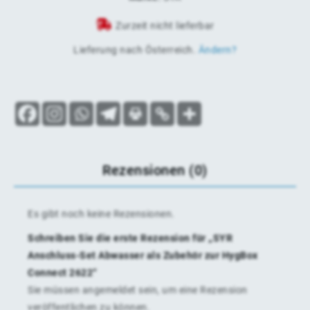
Zurzeit nicht lieferbar
Lieferung nach
Österreich
.
Ändern?
Rezensionen (0)
Es gibt noch keine Rezensionen.
Schreiben Sie die erste Rezension für „SYR
Anschluss-Set Abwasser als Zubehör zur HygBox
Connect 2622“
Sie müssen
angemeldet
sein, um eine Rezension
veröffentlichen zu können.