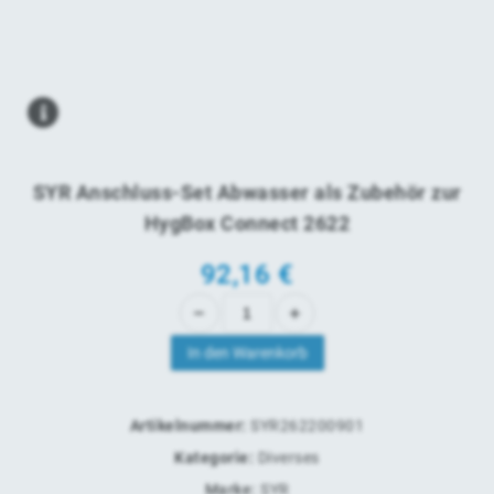
SYR Anschluss-Set Abwasser als Zubehör zur
HygBox Connect 2622
92,16
€
In den Warenkorb
Artikelnummer:
SYR262200901
Kategorie:
Diverses
Marke:
SYR