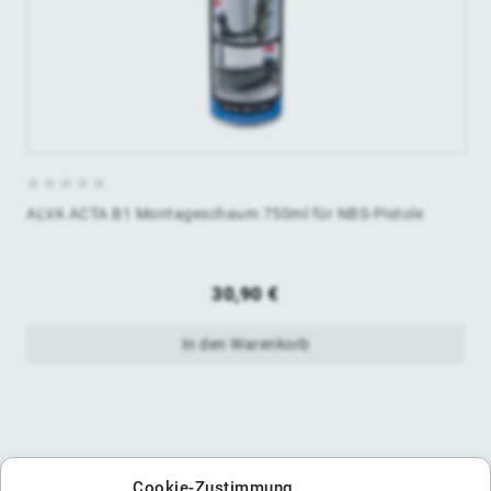
0
ALVA ACTA B1 Montageschaum 750ml für NBS-Pistole
von
5
30,90
€
In den Warenkorb
Cookie-Zustimmung