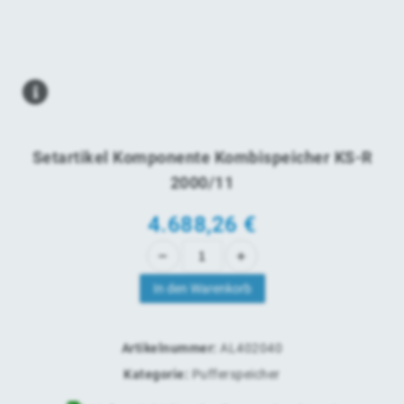
Setartikel Komponente Kombispeicher KS-R
2000/11
4.688,26
€
In den Warenkorb
Artikelnummer:
AL402040
Kategorie:
Pufferspeicher