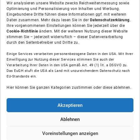
Wir analysieren unsere Website zwecks Reichweitenmessung sowie
Optimierung und Personalisierung von Inhalten und Werbung.
Eingebundene Dritte führen diese Informationen ggf. mit weiteren
Daten zusammen. Mehr dazu lesen Sie in der
Datenschutzerklärung
.
Ihre vorgenommenen Einstellungen können Sie jederzeit über die
Cookie-Richtlinie
ändern. Mit der weiteren Nutzung dieser Website
stimmen Sie – jederzeit widerruflich – dieser Datenverarbeitung
durch den Seitenbetreiber und Dritte zu.
Einige Services verarbeiten personenbezogene Daten in den USA. Mit Ihrer
Einwilligung zur Nutzung dieser Services stimmen Sie auch der
Verarbeitung Ihrer Daten in den USA gemäß Art. 49 (1) lit. a DSGVO zu.
Das EuGH stuft die USA als Land mit unzureichendem Datenschutz nach
Über uns
EU-Standards ein.
Hier können Sie ganzen Kategorien zustimmen oder diese ablehnen.
Soziale Medien
Hilfe
Akzeptieren
Unsere Partner
Ablehnen
Voreinstellungen anzeigen