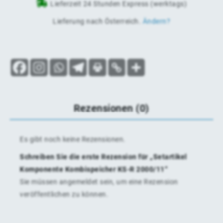
Lieferzeit 24 Stunden Express (werktags)
Lieferung nach
Österreich
.
Ändern?
Rezensionen (0)
Es gibt noch keine Rezensionen.
Schreiben Sie die erste Rezension für „Setartikel
Komponente Kombispeicher KS-R 2000/11“
Sie müssen
angemeldet
sein, um eine Rezension
veröffentlichen zu können.