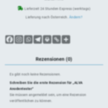
Lieferzeit 24 Stunden Express (werktags)
Lieferung nach
Österreich
.
Ändern?
Rezensionen (0)
Es gibt noch keine Rezensionen.
Schreiben Sie die erste Rezension für „ALVA
Anodentester“
Sie müssen
angemeldet
sein, um eine Rezension
veröffentlichen zu können.