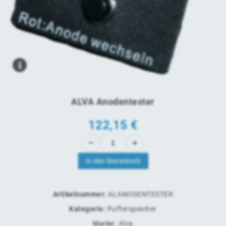
ALVA Anodentester
122,15
€
In den Warenkorb
Artikelnummer:
ALANODENTESTER
Kategorie:
Pufferspeicher
Marke:
Alva