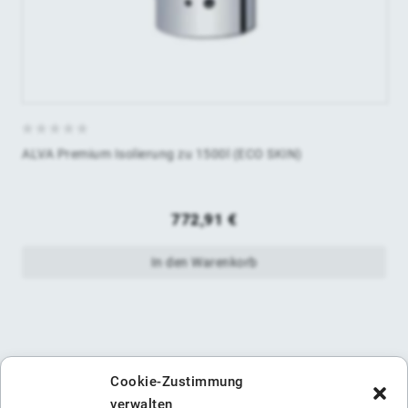
0
ALVA Premium Isolierung zu 1500l (ECO SKIN)
von
5
772,91
€
In den Warenkorb
Cookie-Zustimmung
verwalten