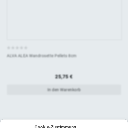
0
ALVA ALEA Wandrosette Pellets 8cm
von
5
25,75
€
In den Warenkorb
Cookie-Zustimmung