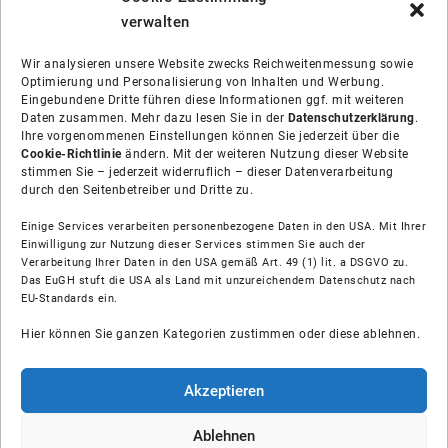
verwalten
Wir analysieren unsere Website zwecks Reichweitenmessung sowie
Optimierung und Personalisierung von Inhalten und Werbung.
Eingebundene Dritte führen diese Informationen ggf. mit weiteren
Daten zusammen. Mehr dazu lesen Sie in der
Datenschutzerklärung
.
Ihre vorgenommenen Einstellungen können Sie jederzeit über die
Cookie-Richtlinie
ändern. Mit der weiteren Nutzung dieser Website
stimmen Sie – jederzeit widerruflich – dieser Datenverarbeitung
durch den Seitenbetreiber und Dritte zu.
Einige Services verarbeiten personenbezogene Daten in den USA. Mit Ihrer
Einwilligung zur Nutzung dieser Services stimmen Sie auch der
Verarbeitung Ihrer Daten in den USA gemäß Art. 49 (1) lit. a DSGVO zu.
Das EuGH stuft die USA als Land mit unzureichendem Datenschutz nach
Über uns
EU-Standards ein.
Hier können Sie ganzen Kategorien zustimmen oder diese ablehnen.
Soziale Medien
Hilfe
Akzeptieren
Unsere Partner
Ablehnen