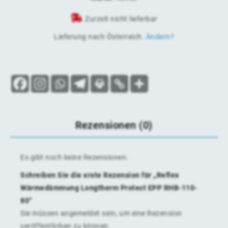
Zurzeit nicht lieferbar
Lieferung nach
Österreich
.
Ändern?
Rezensionen (0)
Es gibt noch keine Rezensionen.
Schreiben Sie die erste Rezension für „Reflex
Wärmedämmung Longtherm Protect EPP RHB-110-
80“
Sie müssen
angemeldet
sein, um eine Rezension
veröffentlichen zu können.