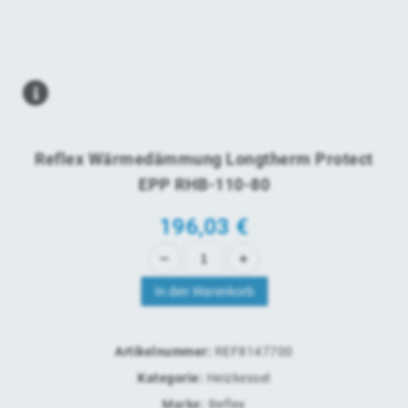
Reflex Wärmedämmung Longtherm Protect
EPP RHB-110-80
196,03
€
In den Warenkorb
Artikelnummer:
REF8147700
Kategorie:
Heizkessel
Marke:
Reflex