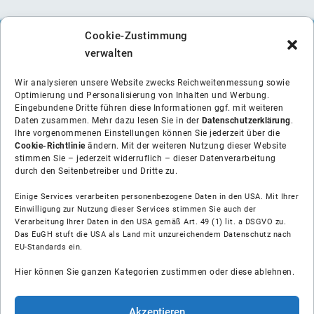
Cookie-Zustimmung
verwalten
Wir analysieren unsere Website zwecks Reichweitenmessung sowie
Optimierung und Personalisierung von Inhalten und Werbung.
Eingebundene Dritte führen diese Informationen ggf. mit weiteren
Daten zusammen. Mehr dazu lesen Sie in der
Datenschutzerklärung
.
Ihre vorgenommenen Einstellungen können Sie jederzeit über die
Cookie-Richtlinie
ändern. Mit der weiteren Nutzung dieser Website
stimmen Sie – jederzeit widerruflich – dieser Datenverarbeitung
durch den Seitenbetreiber und Dritte zu.
Einige Services verarbeiten personenbezogene Daten in den USA. Mit Ihrer
Einwilligung zur Nutzung dieser Services stimmen Sie auch der
Verarbeitung Ihrer Daten in den USA gemäß Art. 49 (1) lit. a DSGVO zu.
Das EuGH stuft die USA als Land mit unzureichendem Datenschutz nach
Über uns
EU-Standards ein.
Soziale Medien
Hier können Sie ganzen Kategorien zustimmen oder diese ablehnen.
Hilfe
Akzeptieren