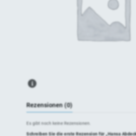
Rezensionen (0)
Es gibt noch keine Rezensionen.
Schreiben Sie die erste Rezension für „Hansa Abdec