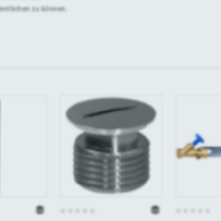
fentlichen zu können.
0
0