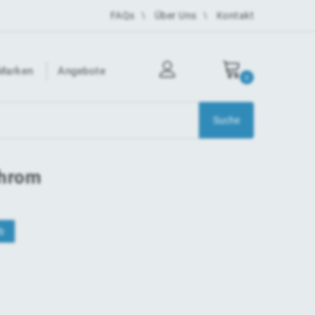
FAQs
Über Uns
Kontakt
Marken
Angebote
0
chrom
b