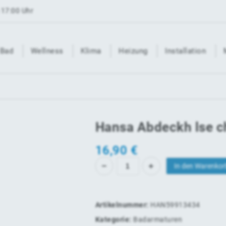
 17:00 Uhr
Bad
Wellness
Klima
Heizung
Installation
Hansa Abdeckh lse 
16,90
€
In den Warenkor
Artikelnummer:
HAN59913434
Kategorie:
Badarmaturen