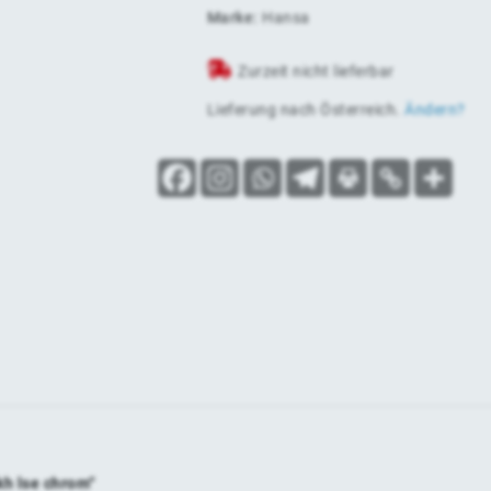
Marke:
Hansa
Zurzeit nicht lieferbar
Lieferung nach
Österreich
.
Ändern?
kh lse chrom“