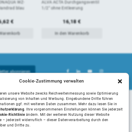
ONAQUA WZ-
ALVA ACTA Durchgangsventil
ALVA ACTA
von
von
Handrad blau
1/2" ohne Entleerung
Saegescha
Spindel u
5
5
6,62
€
16,18
€
 Warenkorb
In den Warenkorb
In 
Cookie-Zustimmung verwalten
ieren unsere Website zwecks Reichweitenmessung sowie Optimierung
alisierung von Inhalten und Werbung. Eingebundene Dritte führen
rmationen ggf. mit weiteren Daten zusammen. Mehr dazu lesen Sie in
Unsere Partner
hutzerklärung
. Ihre vorgenommenen Einstellungen können Sie jederzeit
okie-Richtlinie
ändern. Mit der weiteren Nutzung dieser Website
 – jederzeit widerruflich – dieser Datenverarbeitung durch den
iber und Dritte zu.
Installateure