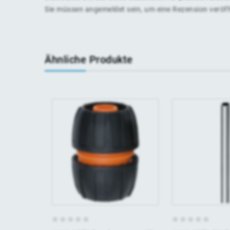
Sie müssen
angemeldet
sein, um eine Rezension veröf
Ähnliche Produkte
0
0