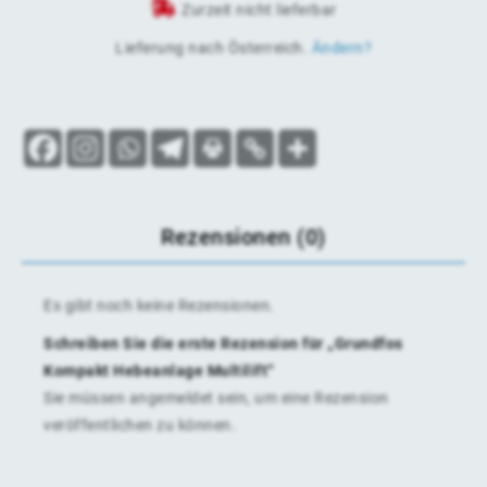
Zurzeit nicht lieferbar
Lieferung nach
Österreich
.
Ändern?
Rezensionen (0)
Es gibt noch keine Rezensionen.
Schreiben Sie die erste Rezension für „Grundfos
Kompakt Hebeanlage Multilift“
Sie müssen
angemeldet
sein, um eine Rezension
veröffentlichen zu können.