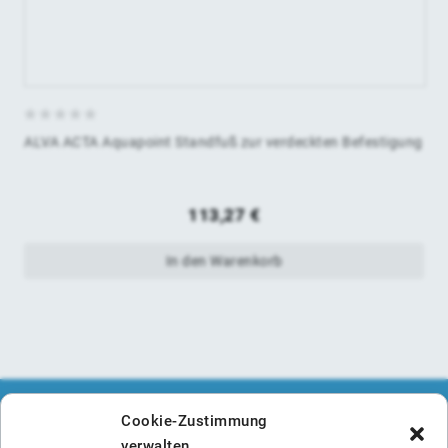
0
ALVA ACTA Aquapoint Standfuß zur verdeckten Befestigung
von
5
113,27
€
In den Warenkorb
Cookie-Zustimmung
verwalten