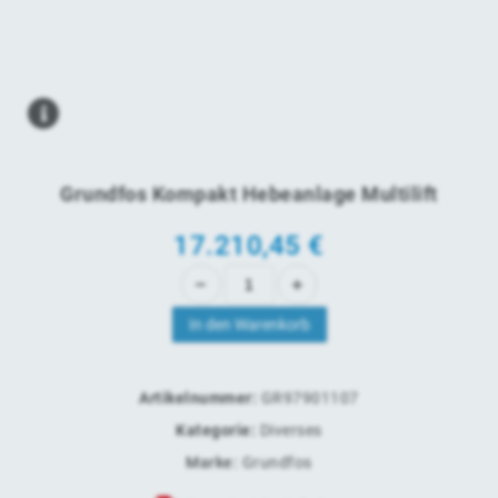
Grundfos Kompakt Hebeanlage Multilift
17.210,45
€
In den Warenkorb
Artikelnummer:
GR97901107
Kategorie:
Diverses
Marke:
Grundfos