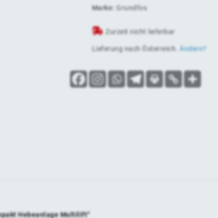
Marke:
Grundfos
Zurzeit nicht lieferbar
Lieferung nach
Österreich
.
Ändern?
mpakt Hebeanlage Multilift“