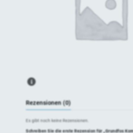
Rezensionen (0)
Es gibt noch keine Rezensionen.
Schreiben Sie die erste Rezension für „Grundfos Ko