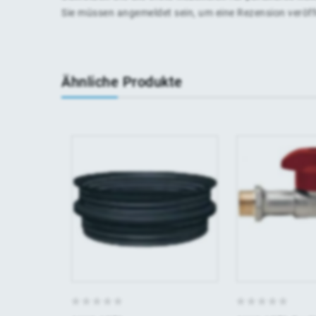
Sie müssen
angemeldet
sein, um eine Rezension veröf
Ähnliche Produkte
0
0