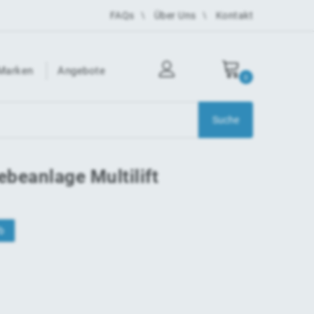
FAQs
Über Uns
Kontakt
Marken
Angebote
0
beanlage Multilift
b