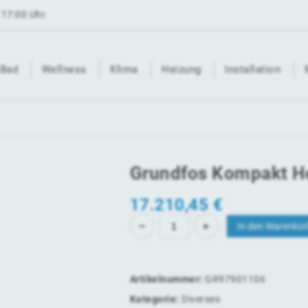
 17:00 Uhr
Bad
Wellness
Klima
Heizung
Installation
Grundfos Kompakt He
17.210,45
€
In den Warenkor
Artikelnummer:
GR97901106
Kategorie:
Diverses