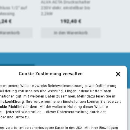
ALVA ACTA Druckschalter
ALVA ACT
von
von
luss 1/2" auf
230V elekr. einstellbar bis
Schlauchan
Messing
2,2kW
Stecksyst
5
5
,24
€
192,40
€
 Warenkorb
In den Warenkorb
In 
Cookie-Zustimmung verwalten
ieren unsere Website zwecks Reichweitenmessung sowie Optimierung
alisierung von Inhalten und Werbung. Eingebundene Dritte führen
rmationen ggf. mit weiteren Daten zusammen. Mehr dazu lesen Sie in
hutzerklärung
. Ihre vorgenommenen Einstellungen können Sie jederzeit
Unsere Partner
okie-Richtlinie
ändern. Mit der weiteren Nutzung dieser Website
 – jederzeit widerruflich – dieser Datenverarbeitung durch den
iber und Dritte zu.
Installateure
ces verarbeiten personenbezogene Daten in den USA. Mit Ihrer Einwilligung