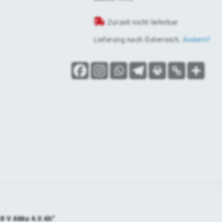
Zurzeit nicht lieferbar
Lieferung nach
Österreich
.
Ändern?
8 V Akku 4.0 Ah“