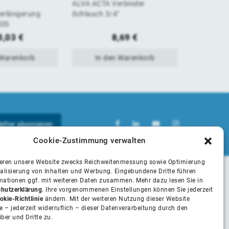
ALVA ACTA Verbinder
ALVA ACT
von
von
erlängerung
Schlauch 3/4"
Schlauchan
CDS
Stecksyst
5
5
3,03
€
8,69
€
 Warenkorb
In den Warenkorb
In 
Cookie-Zustimmung verwalten
ieren unsere Website zwecks Reichweitenmessung sowie Optimierung
alisierung von Inhalten und Werbung. Eingebundene Dritte führen
rmationen ggf. mit weiteren Daten zusammen. Mehr dazu lesen Sie in
Unsere Partner
hutzerklärung
. Ihre vorgenommenen Einstellungen können Sie jederzeit
okie-Richtlinie
ändern. Mit der weiteren Nutzung dieser Website
 – jederzeit widerruflich – dieser Datenverarbeitung durch den
iber und Dritte zu.
Installateure