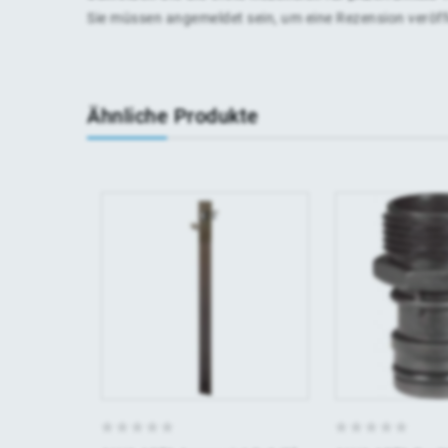
Sie müssen
angemeldet
sein, um eine Rezension veröf
Ähnliche Produkte
0
0