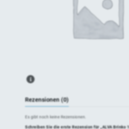
Rezensionen (0)
Es gibt noch keine Rezensionen.
Schreiben Sie die erste Rezension für „ALVA Brinko 1