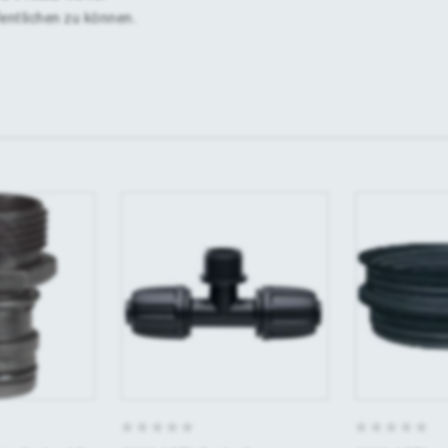
fentlichen zu können.
0
0