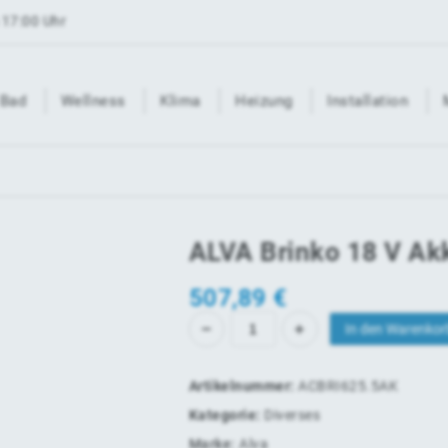
 17:00 Uhr
Bad
Wellness
Klima
Heizung
Installation
ALVA Brinko 18 V Ak
507,89
€
In den Warenkor
Artikelnummer:
ACBRI625.5AK
Kategorie:
Diverses
Marke:
Alva