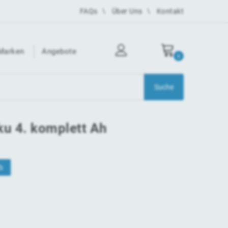
FAQs
Über Uns
Kontakt
Marken
Angebote
0
ku 4. komplett Ah
b