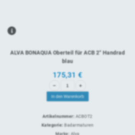
ALVA BONAQUA Oberteil für ACB 2" Handrad
blau
175,31
€
In den Warenkorb
Artikelnummer:
ACBOT2
Kategorie:
Badarmaturen
Marke:
Alva