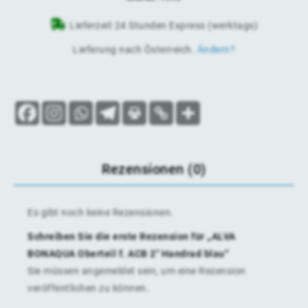
Lieferzeit 24 Stunden Express (werktags)
Lieferung nach
Österreich
.
Ändern?
Rezensionen (0)
Es gibt noch keine Rezensionen.
Schreiben Sie die erste Rezension für „ALVA
BONAQUA Oberteil f. ACB 2″ Handrad blau“
Sie müssen
angemeldet
sein, um eine Rezension
veröffentlichen zu können.