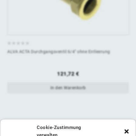
0
ALVA ACTA Durchgangsventil 6/4" ohne Entleerung
von
5
121,72
€
In den Warenkorb
Cookie-Zustimmung
verwalten