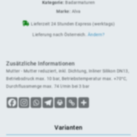
Kategorie:
Badarmaturen
Marke:
Alva
Lieferzeit 24 Stunden Express (werktags)
Lieferung nach
Österreich
.
Ändern?
Zusätzliche Informationen
Mutter - Mutter reduziert, inkl. Dichtung, Inliner Silikon DN13,
Betriebsdruck max. 10 bar, Betriebstemperatur max. +70°C,
Durchflussmenge max. 74 l/min bei 3 bar
Varianten