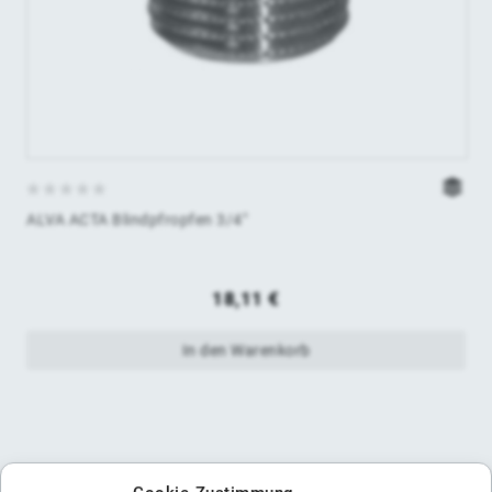
0
ALVA ACTA Blindpfropfen 3/4"
von
5
18,11
€
In den Warenkorb