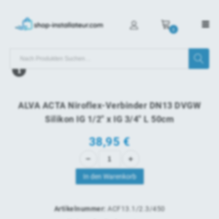
0
ALVA ACTA Niroflex-Verbinder DN13 DVGW
Silikon IG 1/2" x IG 3/4" L 50cm
38,95
€
In den Warenkorb
Artikelnummer:
ACF13.1/2.3/450