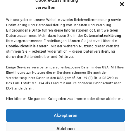
Cookie-Zustimmung
verwalten
Wir analysieren unsere Website zwecks Reichweitenmessung sowie
Optimierung und Personalisierung von Inhalten und Werbung.
Eingebundene Dritte führen diese Informationen ggf. mit weiteren
Daten zusammen. Mehr dazu lesen Sie in der
Datenschutzerklärung
.
Ihre vorgenommenen Einstellungen können Sie jederzeit über die
Cookie-Richtlinie
ändern. Mit der weiteren Nutzung dieser Website
stimmen Sie – jederzeit widerruflich – dieser Datenverarbeitung
durch den Seitenbetreiber und Dritte zu.
Einige Services verarbeiten personenbezogene Daten in den USA. Mit Ihrer
Einwilligung zur Nutzung dieser Services stimmen Sie auch der
Verarbeitung Ihrer Daten in den USA gemäß Art. 49 (1) lit. a DSGVO zu.
Das EuGH stuft die USA als Land mit unzureichendem Datenschutz nach
Über uns
EU-Standards ein.
Hier können Sie ganzen Kategorien zustimmen oder diese ablehnen.
Soziale Medien
Hilfe
Akzeptieren
Unsere Partner
Ablehnen