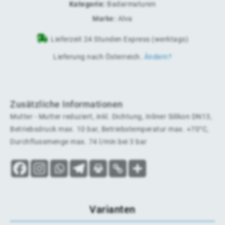
Kategorie:
Badarmaturen
Marke:
Alva
Lieferzeit 24 Stunden Express (werktags)
Lieferung nach
Österreich
.
Ändern?
Zusätzliche Informationen
Mutter - Mutter reduziert, inkl. Dichtung, Inliner Silikon DN13,
Betriebsdruck max. 10 bar, Betriebstemperatur max. +70°C,
Durchflussmenge max. 74 l/min bei 3 bar
Varianten