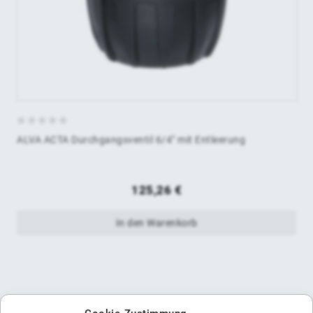
0
ALVA ACTA Durchgangsventil 6/4" mit Entleerung
von
5
125,26
€
In den Warenkorb