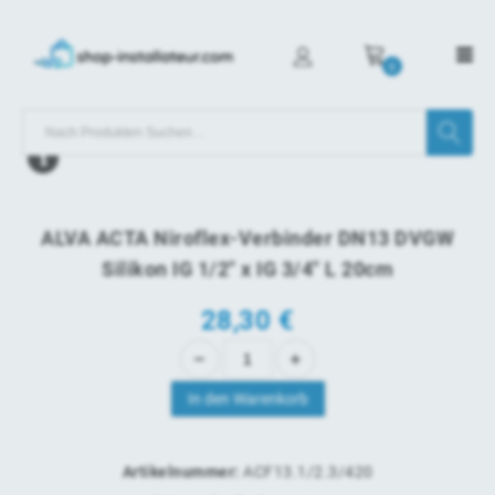
0
ALVA ACTA Niroflex-Verbinder DN13 DVGW
Silikon IG 1/2" x IG 3/4" L 20cm
28,30
€
In den Warenkorb
Artikelnummer:
ACF13.1/2.3/420