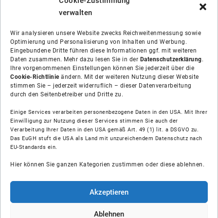
Cookie-Zustimmung
verwalten
Wir analysieren unsere Website zwecks Reichweitenmessung sowie
Optimierung und Personalisierung von Inhalten und Werbung.
Eingebundene Dritte führen diese Informationen ggf. mit weiteren
Daten zusammen. Mehr dazu lesen Sie in der
Datenschutzerklärung
.
Ihre vorgenommenen Einstellungen können Sie jederzeit über die
Cookie-Richtlinie
ändern. Mit der weiteren Nutzung dieser Website
stimmen Sie – jederzeit widerruflich – dieser Datenverarbeitung
durch den Seitenbetreiber und Dritte zu.
Einige Services verarbeiten personenbezogene Daten in den USA. Mit Ihrer
Einwilligung zur Nutzung dieser Services stimmen Sie auch der
Verarbeitung Ihrer Daten in den USA gemäß Art. 49 (1) lit. a DSGVO zu.
Das EuGH stuft die USA als Land mit unzureichendem Datenschutz nach
Über uns
EU-Standards ein.
Hier können Sie ganzen Kategorien zustimmen oder diese ablehnen.
Soziale Medien
Hilfe
Akzeptieren
Unsere Partner
Ablehnen