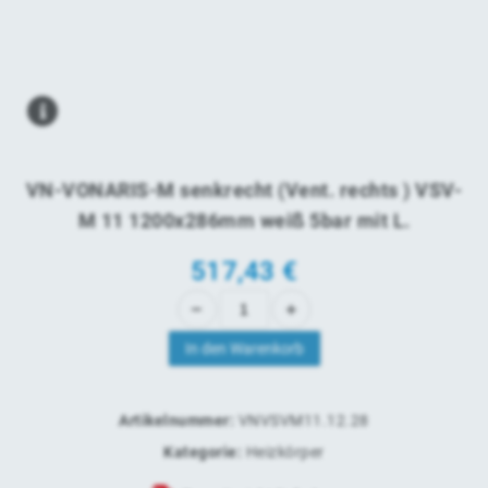
VN-VONARIS-M senkrecht (Vent. rechts ) VSV-
M 11 1200x286mm weiß 5bar mit L.
517,43
€
In den Warenkorb
Artikelnummer:
VNVSVM11.12.28
Kategorie:
Heizkörper