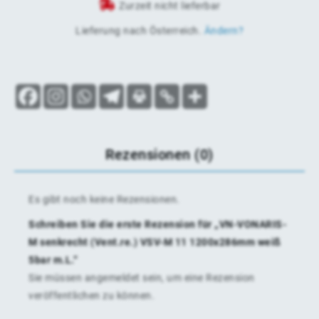
Zurzeit nicht lieferbar
Lieferung nach
Österreich
.
Ändern?
Rezensionen (0)
Es gibt noch keine Rezensionen.
Schreiben Sie die erste Rezension für „VN-VONARIS-
M senkrecht (Vent.re.) VSV-M 11 1200x286mm weiß
5bar m.L.“
Sie müssen
angemeldet
sein, um eine Rezension
veröffentlichen zu können.