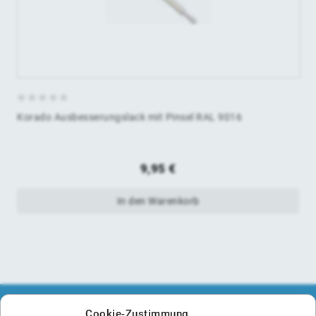
0
Korado Ausbesserungslack mit Pinsel RAL 9016
von
5
9,95
€
In den Warenkorb
Cookie-Zustimmung