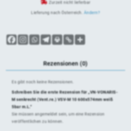
Zurzeit nicht lieferbar
Lieferung nach
Österreich
.
Ändern?
Rezensionen (0)
Es gibt noch keine Rezensionen.
Schreiben Sie die erste Rezension für „VN-VONARIS-
M senkrecht (Vent.re.) VSV-M 10 600x574mm weiß
5bar m.L.“
Sie müssen
angemeldet
sein, um eine Rezension
veröffentlichen zu können.