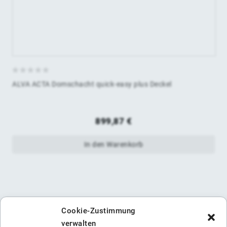
0
ALVA ACTA Domschacht quick-easy plus Deckel
von
5
899,87
€
In den Warenkorb
Cookie-Zustimmung
verwalten