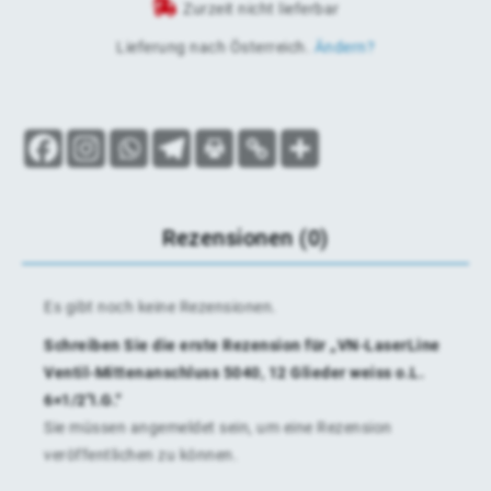
Zurzeit nicht lieferbar
Lieferung nach
Österreich
.
Ändern?
Rezensionen (0)
Es gibt noch keine Rezensionen.
Schreiben Sie die erste Rezension für „VN-LaserLine
Ventil-Mittenanschluss 5040, 12 Glieder weiss o.L.
6×1/2″I.G.“
Sie müssen
angemeldet
sein, um eine Rezension
veröffentlichen zu können.