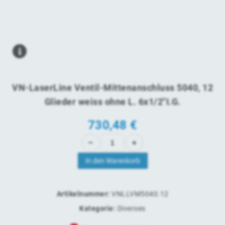
VN-LaserLine Ventil-Mittenanschluss 5040, 12
Glieder weiss ohne L. 6x1/2"I.G.
730,48
€
In den Warenkorb
Artikelnummer:
VNLLVM5040.12
Kategorie:
Diverses