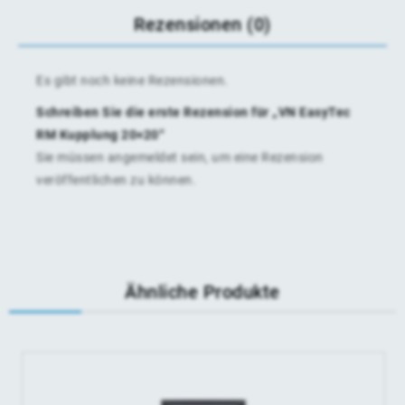
Rezensionen (0)
Es gibt noch keine Rezensionen.
Schreiben Sie die erste Rezension für „VN EasyTec
RM Kupplung 20×20“
Sie müssen
angemeldet
sein, um eine Rezension
veröffentlichen zu können.
Ähnliche Produkte