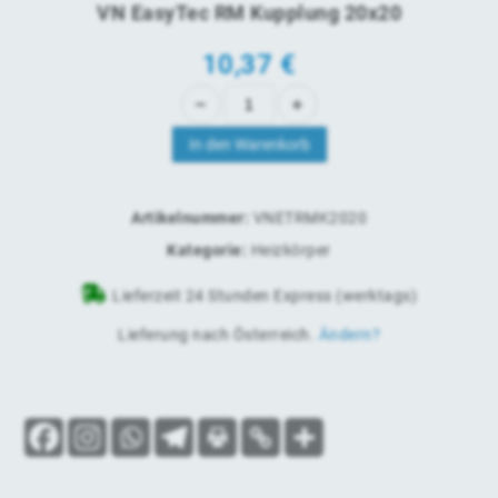
VN EasyTec RM Kupplung 20x20
10,37
€
In den Warenkorb
Artikelnummer:
VNETRMK2020
Kategorie:
Heizkörper
Lieferzeit 24 Stunden Express (werktags)
Lieferung nach
Österreich
.
Ändern?