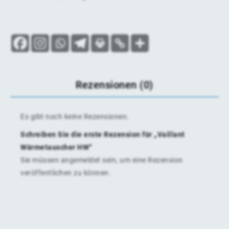
Rezensionen (0)
Es gibt noch keine Rezensionen.
Schreiben Sie die erste Rezension für „Vaillant
Wärmetauscher HW“
Sie müssen
angemeldet
sein, um eine Rezension
veröffentlichen zu können.