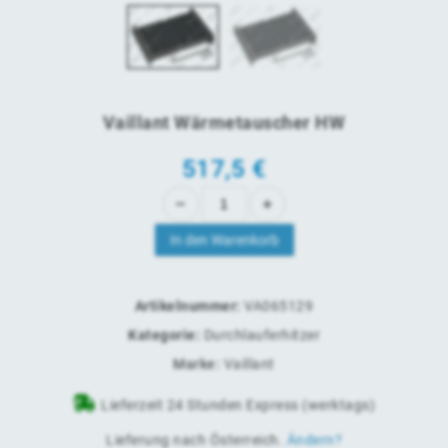
Vaillant Wärmetauscher HW
517,5 €
In den Warenkorb
Artikelnummer:
VA065129
Kategorie:
Durchlauferhitzer
Marke:
Vaillant
Lieferzeit 24 Stunden Express (werktags)
Lieferung nach
Österreich
.
Ändern?