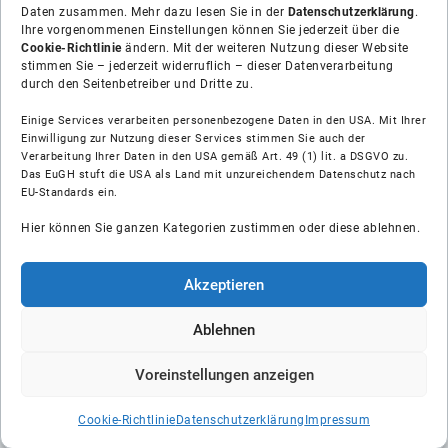
Daten zusammen. Mehr dazu lesen Sie in der
Datenschutzerklärung
.
Ihre vorgenommenen Einstellungen können Sie jederzeit über die
Cookie-Richtlinie
ändern. Mit der weiteren Nutzung dieser Website
stimmen Sie – jederzeit widerruflich – dieser Datenverarbeitung
durch den Seitenbetreiber und Dritte zu.
Einige Services verarbeiten personenbezogene Daten in den USA. Mit Ihrer
Einwilligung zur Nutzung dieser Services stimmen Sie auch der
Verarbeitung Ihrer Daten in den USA gemäß Art. 49 (1) lit. a DSGVO zu.
Das EuGH stuft die USA als Land mit unzureichendem Datenschutz nach
Über uns
EU-Standards ein.
Hier können Sie ganzen Kategorien zustimmen oder diese ablehnen.
Soziale Medien
Hilfe
Akzeptieren
Unsere Partner
Ablehnen
Voreinstellungen anzeigen
© Shop-Installateur IK GmbH
Cookie-Richtlinie
Datenschutzerklärung
Impressum
AGB
Impressum
Datenschutz