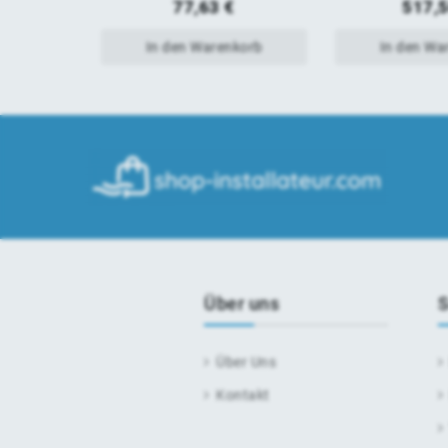
77,63
€
517,
In den Warenkorb
In den Wa
Über uns
S
Über Uns
Kontakt