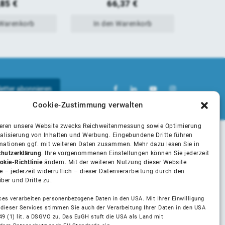
,85
€
66,37
€
 Warenkorb
In den Warenkorb
In 
Cookie-Zustimmung verwalten
ieren unsere Website zwecks Reichweitenmessung sowie Optimierung
alisierung von Inhalten und Werbung. Eingebundene Dritte führen
rmationen ggf. mit weiteren Daten zusammen. Mehr dazu lesen Sie in
Unsere Partner
hutzerklärung
. Ihre vorgenommenen Einstellungen können Sie jederzeit
okie-Richtlinie
ändern. Mit der weiteren Nutzung dieser Website
 – jederzeit widerruflich – dieser Datenverarbeitung durch den
iber und Dritte zu.
Installateure
Marken und Hersteller
ces verarbeiten personenbezogene Daten in den USA. Mit Ihrer Einwilligung
 dieser Services stimmen Sie auch der Verarbeitung Ihrer Daten in den USA
Installateur Partner Anfrage
49 (1) lit. a DSGVO zu. Das EuGH stuft die USA als Land mit