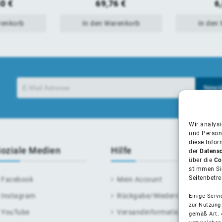
50
€
69,76
€
6
renkorb
In den Warenkorb
In den
Wir analys
und Person
diese Info
oziale Medien
Hilfe
der
Datensc
über die
Co
stimmen Sie
Seitenbetre
Facebook
Mein Account
Instagram
Rückgabe/Wiederruf
Einige Servi
zur Nutzung
YouTube
Versandinformationen
gemäß Art. 