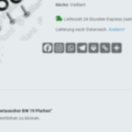
Marke:
Vaillant
Lieferzeit 24 Stunden Express (we
Lieferung nach
Österreich
.
Ändern?
rmetauscher BW 19 Platten“
fentlichen zu können.