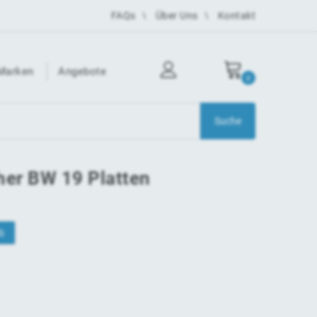
FAQs
Über Uns
Kontakt
Marken
Angebote
0
her BW 19 Platten
b