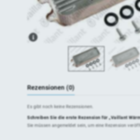
Rezensionen (0)
Es gibt noch keine Rezensionen.
Schreiben Sie die erste Rezension für „Vaillant Wä
Sie müssen
angemeldet
sein, um eine Rezension veröf