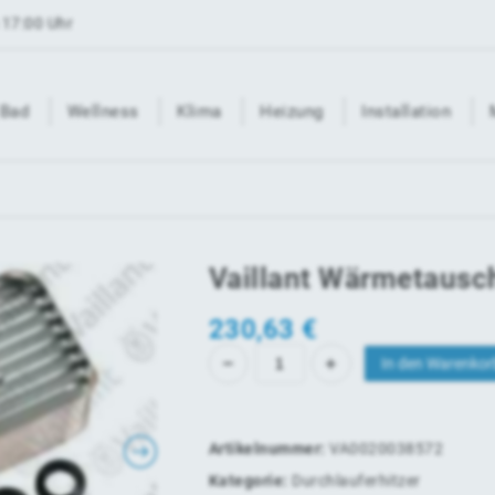
 17:00 Uhr
Bad
Wellness
Klima
Heizung
Installation
Vaillant Wärmetausc
230,63
€
In den Warenkor
Artikelnummer:
VA0020038572
Kategorie:
Durchlauferhitzer