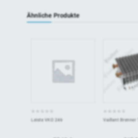
Ähnliche Produkte
0
0
Leiste VKO 246
Vaillant Brenner
von
von
5
5