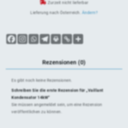
Zurzeit nicht lieferbar
Lieferung nach
Österreich
.
Ändern?
Rezensionen (0)
Es gibt noch keine Rezensionen.
Schreiben Sie die erste Rezension für „Vaillant
Kondensator 14kW“
Sie müssen
angemeldet
sein, um eine Rezension
veröffentlichen zu können.