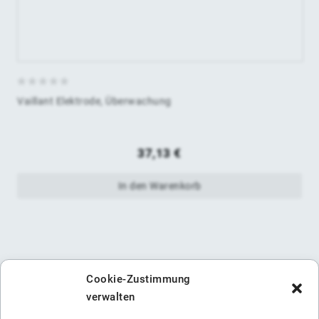
0
Vaillant Elektrode, Überwachung
von
5
37,13
€
In den Warenkorb
Cookie-Zustimmung
verwalten