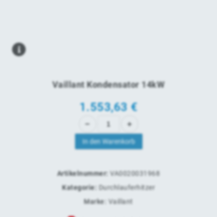
Vaillant Kondensator 14kW
1.553,63
€
In den Warenkorb
Artikelnummer:
VA0020031968
Kategorie:
Durchlauferhitzer
Marke:
Vaillant