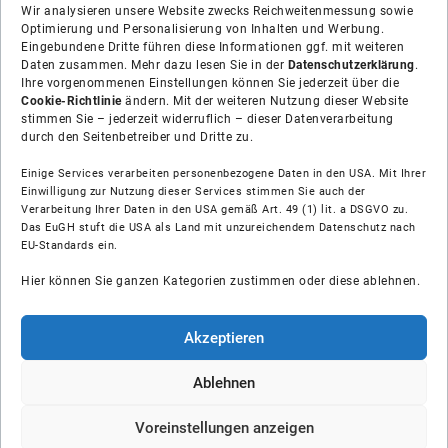
Wir analysieren unsere Website zwecks Reichweitenmessung sowie
Optimierung und Personalisierung von Inhalten und Werbung.
Eingebundene Dritte führen diese Informationen ggf. mit weiteren
Daten zusammen. Mehr dazu lesen Sie in der
Datenschutzerklärung
.
Ihre vorgenommenen Einstellungen können Sie jederzeit über die
Cookie-Richtlinie
ändern. Mit der weiteren Nutzung dieser Website
stimmen Sie – jederzeit widerruflich – dieser Datenverarbeitung
durch den Seitenbetreiber und Dritte zu.
Einige Services verarbeiten personenbezogene Daten in den USA. Mit Ihrer
Einwilligung zur Nutzung dieser Services stimmen Sie auch der
Verarbeitung Ihrer Daten in den USA gemäß Art. 49 (1) lit. a DSGVO zu.
Das EuGH stuft die USA als Land mit unzureichendem Datenschutz nach
Über uns
EU-Standards ein.
Hier können Sie ganzen Kategorien zustimmen oder diese ablehnen.
Soziale Medien
Hilfe
Akzeptieren
Unsere Partner
Ablehnen
Voreinstellungen anzeigen