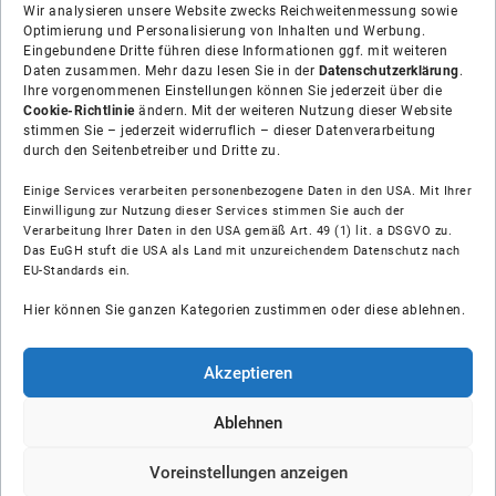
Wir analysieren unsere Website zwecks Reichweitenmessung sowie
Optimierung und Personalisierung von Inhalten und Werbung.
Eingebundene Dritte führen diese Informationen ggf. mit weiteren
Daten zusammen. Mehr dazu lesen Sie in der
Datenschutzerklärung
.
Ihre vorgenommenen Einstellungen können Sie jederzeit über die
Cookie-Richtlinie
ändern. Mit der weiteren Nutzung dieser Website
stimmen Sie – jederzeit widerruflich – dieser Datenverarbeitung
durch den Seitenbetreiber und Dritte zu.
Einige Services verarbeiten personenbezogene Daten in den USA. Mit Ihrer
Einwilligung zur Nutzung dieser Services stimmen Sie auch der
Verarbeitung Ihrer Daten in den USA gemäß Art. 49 (1) lit. a DSGVO zu.
Das EuGH stuft die USA als Land mit unzureichendem Datenschutz nach
Über uns
EU-Standards ein.
Hier können Sie ganzen Kategorien zustimmen oder diese ablehnen.
Soziale Medien
Hilfe
Akzeptieren
Unsere Partner
Ablehnen
Voreinstellungen anzeigen