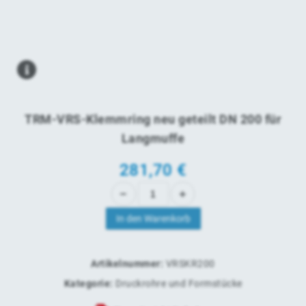
TRM-VRS-Klemmring neu geteilt DN 200 für
Langmuffe
281,70
€
In den Warenkorb
Artikelnummer:
VRSKR200
Kategorie:
Druckrohre und Formstücke