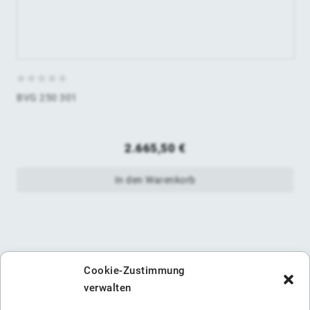
0
BVG 250 301
von
5
2.665,50
€
In den Warenkorb
Cookie-Zustimmung
verwalten