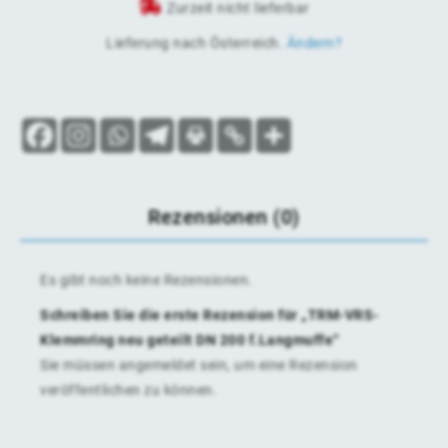
Zurzeit nicht lieferbar
Lieferung nach
Österreich
.
Ändern?
Rezensionen (0)
Es gibt noch keine Rezensionen.
Schreiben Sie die erste Rezension für „TRM-VRS-
Klemmring neu geteilt DN 200 f.Langmuffe“
Sie müssen
angemeldet
sein, um eine Rezension
veröffentlichen zu können.