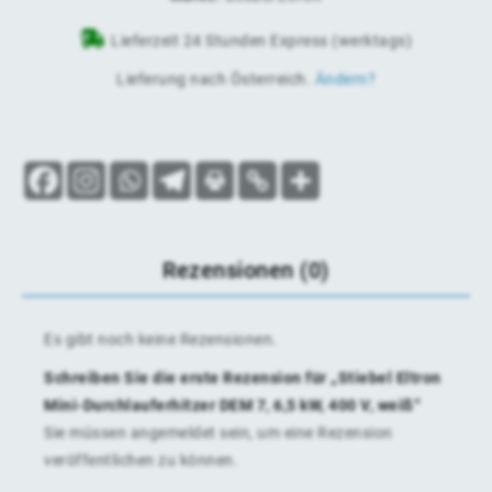
Lieferzeit 24 Stunden Express (werktags)
Lieferung nach
Österreich
.
Ändern?
Rezensionen (0)
Es gibt noch keine Rezensionen.
Schreiben Sie die erste Rezension für „Stiebel Eltron
Mini-Durchlauferhitzer DEM 7, 6,5 kW, 400 V, weiß“
Sie müssen
angemeldet
sein, um eine Rezension
veröffentlichen zu können.