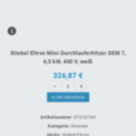
Stiebel Eltron Mini-Durchlauferhitzer DEM 7,
6,5 kW, 400 V, weiß
326,87
€
In den Warenkorb
Artikelnummer:
STI232769
Kategorie:
Diverses
Marke:
Stiebel Eltron