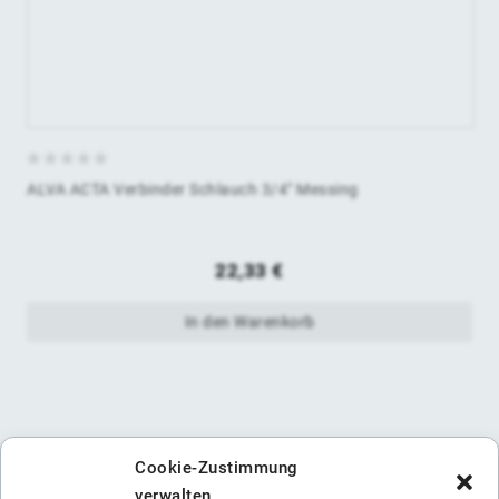
0
ALVA ACTA Verbinder Schlauch 3/4" Messing
von
5
22,33
€
In den Warenkorb
Cookie-Zustimmung
verwalten