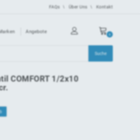
FAQs
Über Uns
Kontakt
Marken
Angebote
0
ntil COMFORT 1/2x10
cr.
b