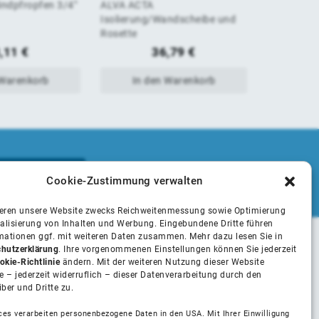
indpfropfen 3/4"
ALVA ACTA
ALVA ACTA
von
von
Isolierung/Wandscheibe und
3/4 " ohne
Rosette
5
5
,11
€
36,79
€
 Warenkorb
In den Warenkorb
In 
Cookie-Zustimmung verwalten
ieren unsere Website zwecks Reichweitenmessung sowie Optimierung
alisierung von Inhalten und Werbung. Eingebundene Dritte führen
rmationen ggf. mit weiteren Daten zusammen. Mehr dazu lesen Sie in
hutzerklärung
. Ihre vorgenommenen Einstellungen können Sie jederzeit
Unsere Partner
okie-Richtlinie
ändern. Mit der weiteren Nutzung dieser Website
 – jederzeit widerruflich – dieser Datenverarbeitung durch den
iber und Dritte zu.
Installateure
ces verarbeiten personenbezogene Daten in den USA. Mit Ihrer Einwilligung