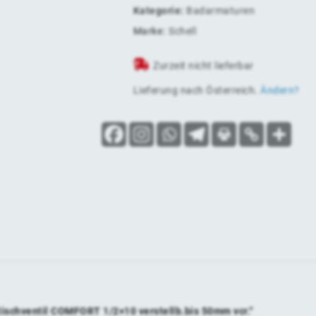
Kategorie:
Badarmaturen
Marke:
Schell
Zurzeit nicht lieferbar
Lieferung nach
Österreich
.
Ändern?
tischventil COMFORT 1/2×10 verstellb.bis 50mm vcr.“