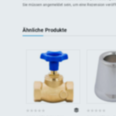
Sie müssen
angemeldet
sein, um eine Rezension veröf
Ähnliche Produkte
0
0