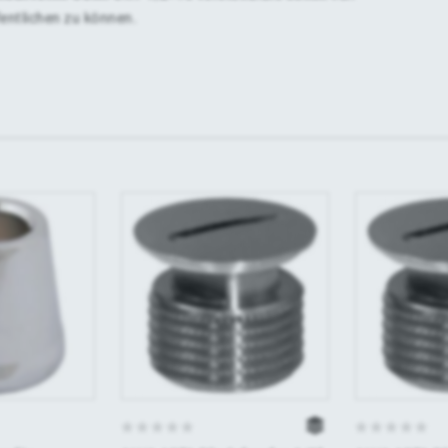
fentlichen zu können.
0
0