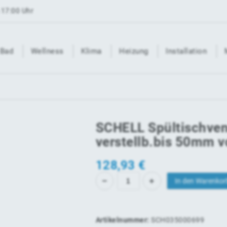
 17:00 Uhr
Bad
Wellness
Klima
Heizung
Installation
SCHELL Spültischve
verstellb.bis 50mm v
128,93
€
In den Warenkor
Artikelnummer:
SCH035000699