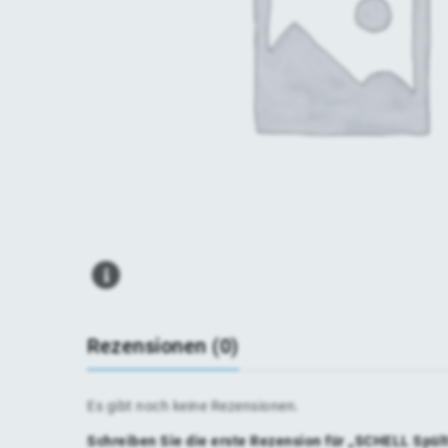
Rezensionen (0)
Es gibt noch keine Rezensionen.
Schreiben Sie die erste Rezension für „SCHELL Spül