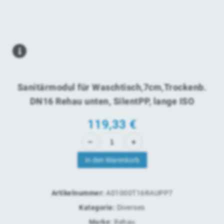
Sanitärmodul für Waschtisch,7cm,Trockenb.
DN16 Rehau unten, SilentPP, lange ISO
119,33
€
In den Warenkorb
Artikelnummer:
A01000T16RAUPP7
Kategorie:
Diverses
Marke:
Rehau