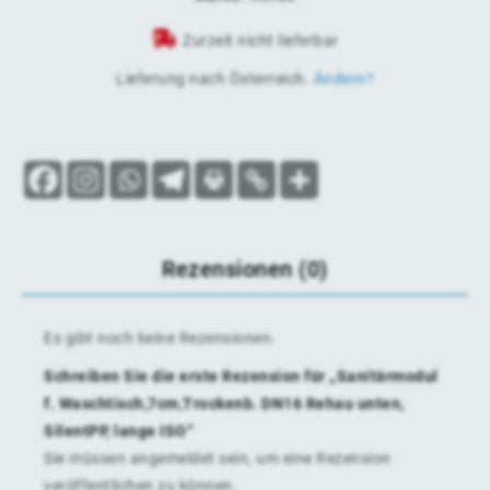
Zurzeit nicht lieferbar
Lieferung nach
Österreich
.
Ändern?
Rezensionen (0)
Es gibt noch keine Rezensionen.
Schreiben Sie die erste Rezension für „Sanitärmodul
f. Waschtisch,7cm,Trockenb. DN16 Rehau unten,
SilentPP, lange ISO“
Sie müssen
angemeldet
sein, um eine Rezension
veröffentlichen zu können.