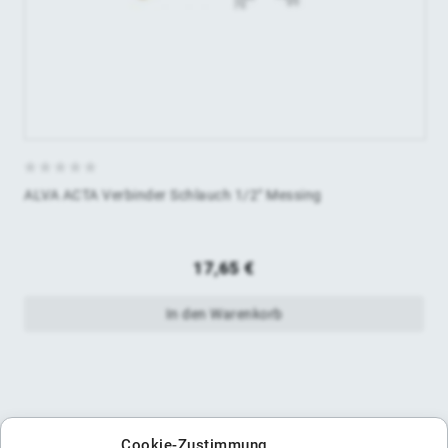
0
ALVA ACTA Verbinder Schlauch 1/2" Messing
von
5
17,65
€
In den Warenkorb
Cookie-Zustimmung