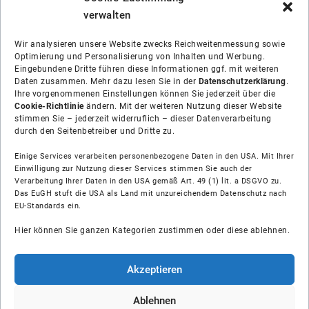
verwalten
Wir analysieren unsere Website zwecks Reichweitenmessung sowie
Optimierung und Personalisierung von Inhalten und Werbung.
Eingebundene Dritte führen diese Informationen ggf. mit weiteren
Daten zusammen. Mehr dazu lesen Sie in der
Datenschutzerklärung
.
Ihre vorgenommenen Einstellungen können Sie jederzeit über die
Cookie-Richtlinie
ändern. Mit der weiteren Nutzung dieser Website
stimmen Sie – jederzeit widerruflich – dieser Datenverarbeitung
durch den Seitenbetreiber und Dritte zu.
Einige Services verarbeiten personenbezogene Daten in den USA. Mit Ihrer
Einwilligung zur Nutzung dieser Services stimmen Sie auch der
Verarbeitung Ihrer Daten in den USA gemäß Art. 49 (1) lit. a DSGVO zu.
Das EuGH stuft die USA als Land mit unzureichendem Datenschutz nach
Über uns
EU-Standards ein.
Hier können Sie ganzen Kategorien zustimmen oder diese ablehnen.
Soziale Medien
Hilfe
Akzeptieren
Unsere Partner
Ablehnen