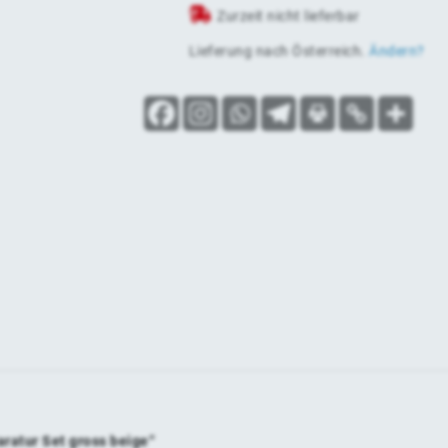
Zurzeit nicht lieferbar
Lieferung nach
Österreich
.
Ändern?
aratur Set gross beige“