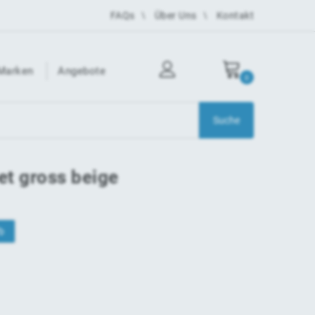
FAQs
Über Uns
Kontakt
Marken
Angebote
0
et gross beige
b