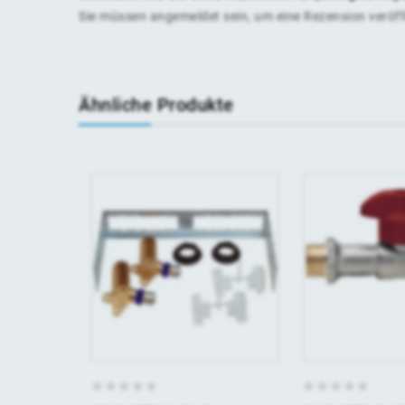
Sie müssen
angemeldet
sein, um eine Rezension veröf
Ähnliche Produkte
0
0