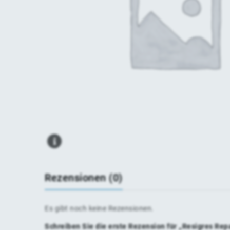
Rezensionen (0)
Es gibt noch keine Rezensionen.
Schreiben Sie die erste Rezension für „Resigres Rep