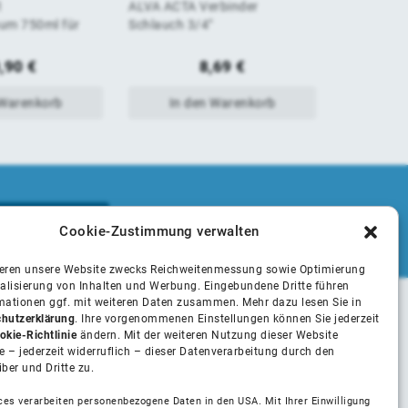
1
ALVA ACTA Verbinder
ALVA ACTA
von
von
um 750ml für
Schlauch 3/4"
Schlauch 1
5
5
,90
€
8,69
€
 Warenkorb
In den Warenkorb
In 
Cookie-Zustimmung verwalten
ieren unsere Website zwecks Reichweitenmessung sowie Optimierung
alisierung von Inhalten und Werbung. Eingebundene Dritte führen
rmationen ggf. mit weiteren Daten zusammen. Mehr dazu lesen Sie in
hutzerklärung
. Ihre vorgenommenen Einstellungen können Sie jederzeit
Unsere Partner
okie-Richtlinie
ändern. Mit der weiteren Nutzung dieser Website
 – jederzeit widerruflich – dieser Datenverarbeitung durch den
iber und Dritte zu.
Installateure
ces verarbeiten personenbezogene Daten in den USA. Mit Ihrer Einwilligung