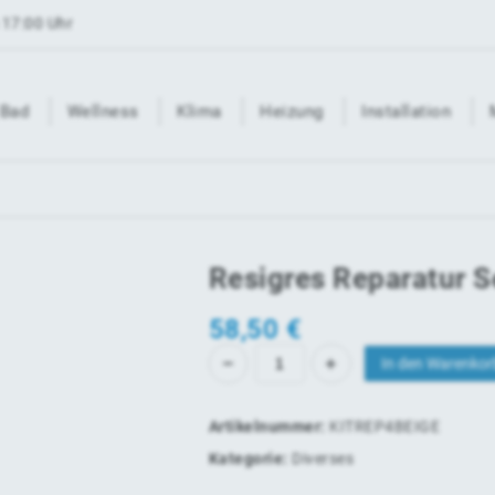
 17:00 Uhr
Bad
Wellness
Klima
Heizung
Installation
Resigres Reparatur S
58,50
€
In den Warenkor
Artikelnummer:
KITREP4BEIGE
Kategorie:
Diverses