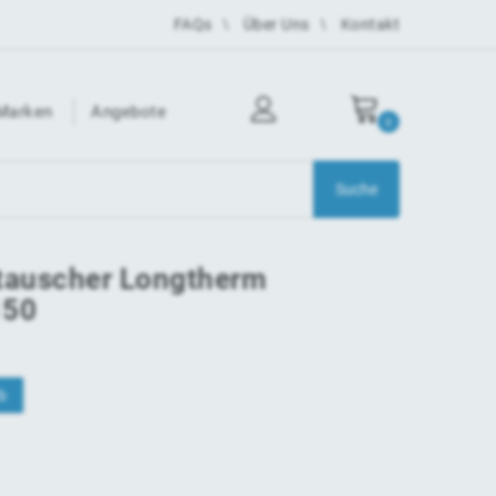
FAQs
Über Uns
Kontakt
Marken
Angebote
0
tauscher Longtherm
150
b