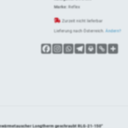
Marke:
Reflex
Zurzeit nicht lieferbar
Lieferung nach
Österreich
.
Ändern?
ttenwärmetauscher Longtherm geschraubt RLG-21-150“