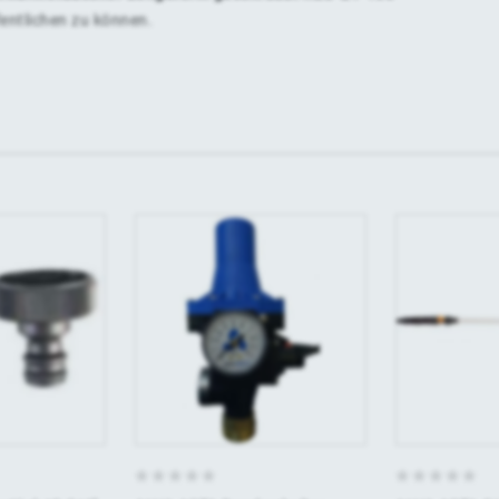
fentlichen zu können.
0
0