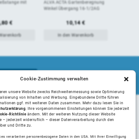
eßstange mit
ALVA ACTA Gartenberegnung
ALVA ACTA
von
von
Winkel Übergang 16-1/2AG
Kappe 16
5
5
,80
€
10,14
€
 Warenkorb
In den Warenkorb
In 
Cookie-Zustimmung verwalten
ieren unsere Website zwecks Reichweitenmessung sowie Optimierung
alisierung von Inhalten und Werbung. Eingebundene Dritte führen
rmationen ggf. mit weiteren Daten zusammen. Mehr dazu lesen Sie in
hutzerklärung
. Ihre vorgenommenen Einstellungen können Sie jederzeit
Unsere Partner
okie-Richtlinie
ändern. Mit der weiteren Nutzung dieser Website
 – jederzeit widerruflich – dieser Datenverarbeitung durch den
iber und Dritte zu.
Installateure
ces verarbeiten personenbezogene Daten in den USA. Mit Ihrer Einwilligung