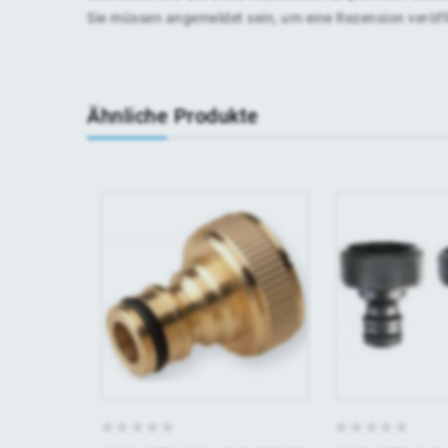
Sie müssen
angemeldet
sein, um eine Rezension veröf
Ähnliche Produkte
0
0