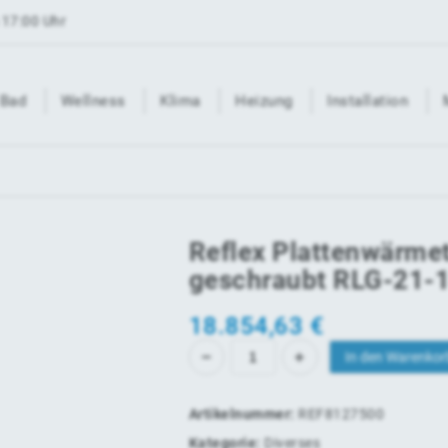
 17:00 Uhr
Bad
Wellness
Klima
Heizung
Installation
Reflex Plattenwärme
geschraubt RLG-21-
18.854,63
€
In den Warenkor
Artikelnummer:
REF8127500
Kategorie:
Diverses