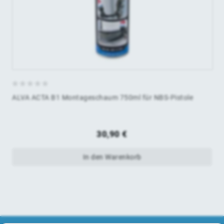
0
ALVA ACTA B1 Montageschaum 750ml für NBS-Pistole
von
5
30,90
€
In den Warenkorb