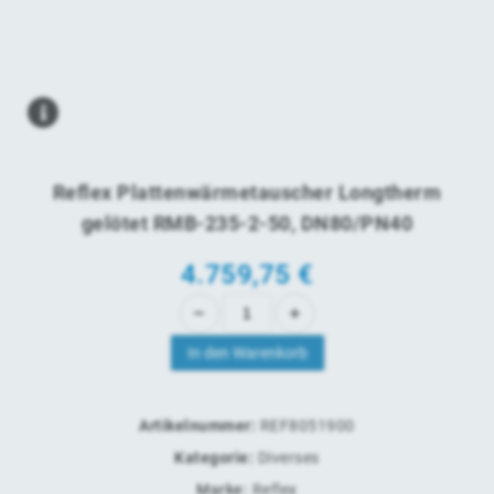
Reflex Plattenwärmetauscher Longtherm
gelötet RMB-235-2-50, DN80/PN40
4.759,75
€
In den Warenkorb
Artikelnummer:
REF8051900
Kategorie:
Diverses
Marke:
Reflex