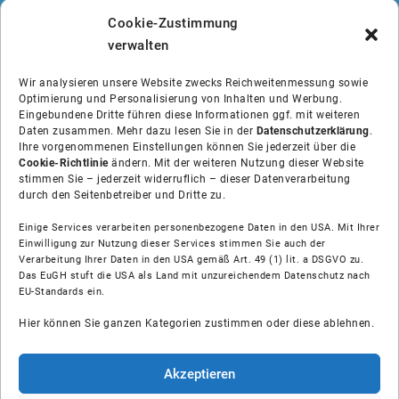
Cookie-Zustimmung
verwalten
Wir analysieren unsere Website zwecks Reichweitenmessung sowie
Optimierung und Personalisierung von Inhalten und Werbung.
Eingebundene Dritte führen diese Informationen ggf. mit weiteren
Daten zusammen. Mehr dazu lesen Sie in der
Datenschutzerklärung
.
Ihre vorgenommenen Einstellungen können Sie jederzeit über die
Cookie-Richtlinie
ändern. Mit der weiteren Nutzung dieser Website
stimmen Sie – jederzeit widerruflich – dieser Datenverarbeitung
durch den Seitenbetreiber und Dritte zu.
Einige Services verarbeiten personenbezogene Daten in den USA. Mit Ihrer
Einwilligung zur Nutzung dieser Services stimmen Sie auch der
Über uns
Verarbeitung Ihrer Daten in den USA gemäß Art. 49 (1) lit. a DSGVO zu.
Das EuGH stuft die USA als Land mit unzureichendem Datenschutz nach
EU-Standards ein.
Soziale Medien
Hier können Sie ganzen Kategorien zustimmen oder diese ablehnen.
Hilfe
Akzeptieren
Unsere Partner