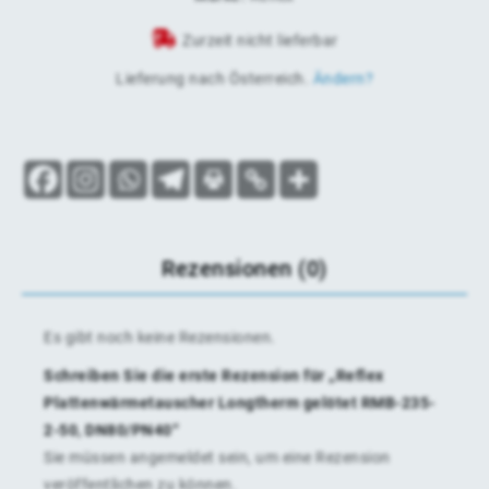
Zurzeit nicht lieferbar
Lieferung nach
Österreich
.
Ändern?
Rezensionen (0)
Es gibt noch keine Rezensionen.
Schreiben Sie die erste Rezension für „Reflex
Plattenwärmetauscher Longtherm gelötet RMB-235-
2-50, DN80/PN40“
Sie müssen
angemeldet
sein, um eine Rezension
veröffentlichen zu können.