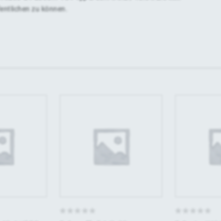
fentlichen zu können.
0
0