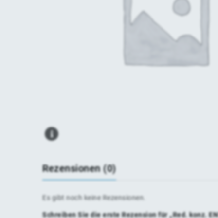
Rezensionen (0)
Es gibt noch keine Rezensionen.
Schreiben Sie die erste Rezension für „Red. konz. E