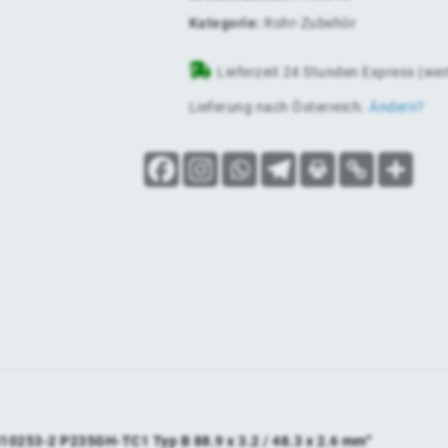
Kategorie:
Rohr-Zubehör
Lieferzeit 24 Stunden Express (we
Lieferung nach
Österreich
.
Ändern?
N10253-2 P235GH-TC1 Typ B 88.9 x 3.2 / 48.3 x 2.6 mm“