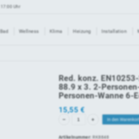
 17:00 Uhr
Bad
Wellness
Klima
Heizung
Installation
Red. konz. EN10253
88.9 x 3. 2-Personen
Personen-Wanne 6-
15,55
€
In den Warenkor
Artikelnummer:
RK8848