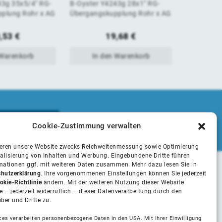
4" RG-
B-Oyster Y4243g 28x1" RG-
Rohrdoppel
von
von
Übergangskupplung Rohr x AG
Übergangskupplung Rohr x AG
2982 1"x30
schwarz
5
5
,53
€
19,68
€
 Warenkorb
In den Warenkorb
In 
Cookie-Zustimmung verwalten
ieren unsere Website zwecks Reichweitenmessung sowie Optimierung
alisierung von Inhalten und Werbung. Eingebundene Dritte führen
rmationen ggf. mit weiteren Daten zusammen. Mehr dazu lesen Sie in
hutzerklärung
. Ihre vorgenommenen Einstellungen können Sie jederzeit
Unsere Partner
okie-Richtlinie
ändern. Mit der weiteren Nutzung dieser Website
 – jederzeit widerruflich – dieser Datenverarbeitung durch den
iber und Dritte zu.
Installateure
ces verarbeiten personenbezogene Daten in den USA. Mit Ihrer Einwilligung