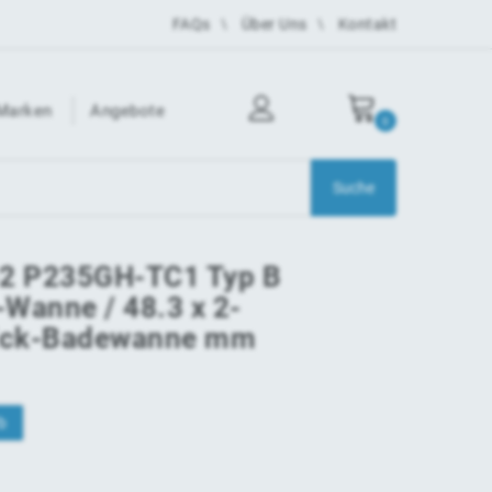
FAQs
Über Uns
Kontakt
Marken
Angebote
0
-2 P235GH-TC1 Typ B
-Wanne / 48.3 x 2-
Eck-Badewanne mm
b