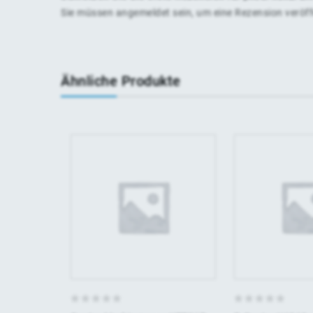
Sie müssen
angemeldet
sein, um eine Rezension veröf
Ähnliche Produkte
0
0