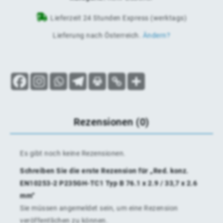
Lieferzeit 24 Stunden Express (werktags)
Lieferung nach
Österreich
.
Ändern?
Rezensionen (0)
Es gibt noch keine Rezensionen.
Schreiben Sie die erste Rezension für „Red. konz.
EN10253-2 P235GH-TC1 Typ B 76.1 x 2.9 / 33,7 x 2.6
mm“
Sie müssen
angemeldet
sein, um eine Rezension
veröffentlichen zu können.