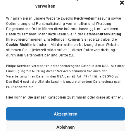
verwalten
Wir analysieren unsere Website zwecks Reichweitenmessung sowie
Optimierung und Personalisierung von Inhalten und Werbung.
Eingebundene Dritte führen diese Informationen ggf. mit weiteren
Daten zusammen. Mehr dazu lesen Sie in der
Datenschutzerklärung
.
Ihre vorgenommenen Einstellungen können Sie jederzeit über die
Cookie-Richtlinie
ändern. Mit der weiteren Nutzung dieser Website
stimmen Sie – jederzeit widerruflich – dieser Datenverarbeitung
durch den Seitenbetreiber und Dritte zu.
Einige Services verarbeiten personenbezogene Daten in den USA. Mit Ihrer
Einwilligung zur Nutzung dieser Services stimmen Sie auch der
Verarbeitung Ihrer Daten in den USA gemäß Art. 49 (1) lit. a DSGVO zu.
Das EuGH stuft die USA als Land mit unzureichendem Datenschutz nach
Über uns
EU-Standards ein.
Hier können Sie ganzen Kategorien zustimmen oder diese ablehnen.
Soziale Medien
Hilfe
Akzeptieren
Unsere Partner
Ablehnen