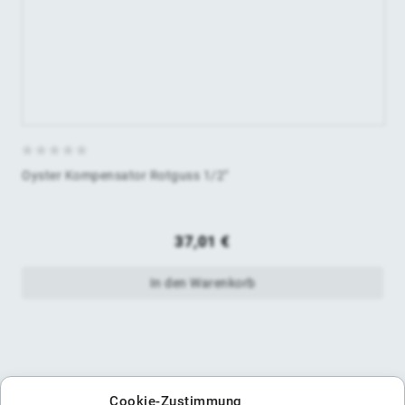
0
Oyster Kompensator Rotguss 1/2"
von
5
37,01
€
In den Warenkorb
Cookie-Zustimmung