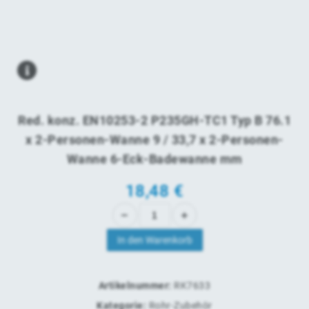
Red. konz. EN10253-2 P235GH-TC1 Typ B 76.1
x 2-Personen-Wanne 9 / 33,7 x 2-Personen-
Wanne 6-Eck-Badewanne mm
18,48
€
In den Warenkorb
Artikelnummer:
RK7633
Kategorie:
Rohr-Zubehör