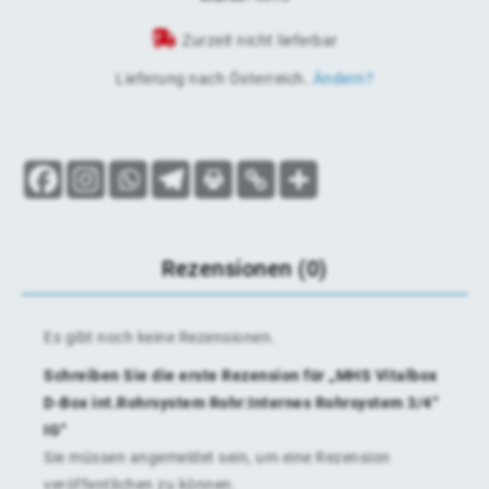
Zurzeit nicht lieferbar
Lieferung nach
Österreich
.
Ändern?
Rezensionen (0)
Es gibt noch keine Rezensionen.
Schreiben Sie die erste Rezension für „MHS Vitalbox
D-Box int.Rohrsystem Rohr:Internes Rohrsystem 3/4“
IG“
Sie müssen
angemeldet
sein, um eine Rezension
veröffentlichen zu können.