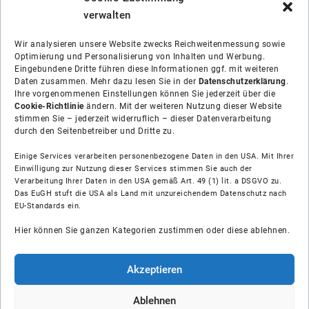
verwalten
Wir analysieren unsere Website zwecks Reichweitenmessung sowie
Optimierung und Personalisierung von Inhalten und Werbung.
Eingebundene Dritte führen diese Informationen ggf. mit weiteren
Daten zusammen. Mehr dazu lesen Sie in der
Datenschutzerklärung
.
Ihre vorgenommenen Einstellungen können Sie jederzeit über die
Cookie-Richtlinie
ändern. Mit der weiteren Nutzung dieser Website
stimmen Sie – jederzeit widerruflich – dieser Datenverarbeitung
durch den Seitenbetreiber und Dritte zu.
Einige Services verarbeiten personenbezogene Daten in den USA. Mit Ihrer
Einwilligung zur Nutzung dieser Services stimmen Sie auch der
Verarbeitung Ihrer Daten in den USA gemäß Art. 49 (1) lit. a DSGVO zu.
Das EuGH stuft die USA als Land mit unzureichendem Datenschutz nach
Über uns
EU-Standards ein.
Hier können Sie ganzen Kategorien zustimmen oder diese ablehnen.
Soziale Medien
Hilfe
Akzeptieren
Unsere Partner
Ablehnen