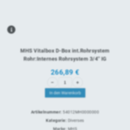
MHS Vitalbox D-Box int.Rohrsystem
Rohr:Internes Rohrsystem 3/4'' IG
266,89
€
In den Warenkorb
Artikelnummer:
54012MH0000000
Kategorie:
Diverses
Marke:
MHS