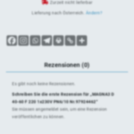
Zurzeit nicht lieferbar
Lieferung nach
Österreich
.
Ändern?
Rezensionen (0)
Es gibt noch keine Rezensionen.
Schreiben Sie die erste Rezension für „MAGNA3 D
40-60 F 220 1x230V PN6/10 Nr.97924462“
Sie müssen
angemeldet
sein, um eine Rezension
veröffentlichen zu können.