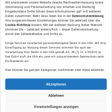
Wir analysieren unsere Website zwecks Reichweitenmessung sowie
Optimierung und Personalisierung von Inhalten und Werbung.
Eingebundene Dritte führen diese Informationen ggf. mit weiteren
Daten zusammen. Mehr dazu lesen Sie in der
Datenschutzerklärung
.
Ihre vorgenommenen Einstellungen können Sie jederzeit über die
Cookie-Richtlinie
ändern. Mit der weiteren Nutzung dieser Website
stimmen Sie – jederzeit widerruflich – dieser Datenverarbeitung
durch den Seitenbetreiber und Dritte zu.
Einige Services verarbeiten personenbezogene Daten in den USA. Mit Ihrer
Einwilligung zur Nutzung dieser Services stimmen Sie auch der
Verarbeitung Ihrer Daten in den USA gemäß Art. 49 (1) lit. a DSGVO zu.
Das EuGH stuft die USA als Land mit unzureichendem Datenschutz nach
Über uns
EU-Standards ein.
Hier können Sie ganzen Kategorien zustimmen oder diese ablehnen.
Soziale Medien
Hilfe
Akzeptieren
Unsere Partner
Ablehnen
Voreinstellungen anzeigen