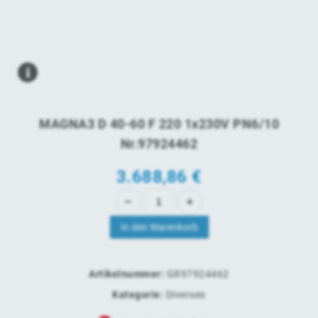
MAGNA3 D 40-60 F 220 1x230V PN6/10
Nr.97924462
3.688,86
€
In den Warenkorb
Artikelnummer:
GR97924462
Kategorie:
Diverses