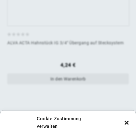
0
ALVA ACTA Hahnstück IG 3/4" Übergang auf Stecksystem
von
5
4,24
€
In den Warenkorb
Cookie-Zustimmung
verwalten