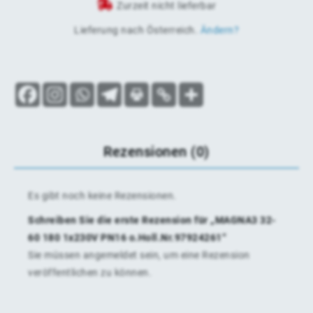
Zurzeit nicht lieferbar
Lieferung nach
Österreich
.
Ändern?
Rezensionen (0)
Es gibt noch keine Rezensionen.
Schreiben Sie die erste Rezension für „MAGNA3 32-
60 180 1x230V PN16 o.Holl.Nr.97924261“
Sie müssen
angemeldet
sein, um eine Rezension
veröffentlichen zu können.