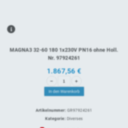
MAGNA3 32-60 180 1x230V PN16 ohne Holl.
Nr. 97924261
1.867,56
€
In den Warenkorb
Artikelnummer:
GR97924261
Kategorie:
Diverses