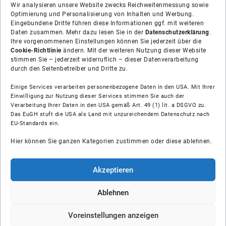
Wir analysieren unsere Website zwecks Reichweitenmessung sowie
Optimierung und Personalisierung von Inhalten und Werbung.
Eingebundene Dritte führen diese Informationen ggf. mit weiteren
Daten zusammen. Mehr dazu lesen Sie in der
Datenschutzerklärung
.
Ihre vorgenommenen Einstellungen können Sie jederzeit über die
Cookie-Richtlinie
ändern. Mit der weiteren Nutzung dieser Website
stimmen Sie – jederzeit widerruflich – dieser Datenverarbeitung
durch den Seitenbetreiber und Dritte zu.
Einige Services verarbeiten personenbezogene Daten in den USA. Mit Ihrer
Einwilligung zur Nutzung dieser Services stimmen Sie auch der
Verarbeitung Ihrer Daten in den USA gemäß Art. 49 (1) lit. a DSGVO zu.
Das EuGH stuft die USA als Land mit unzureichendem Datenschutz nach
Über uns
EU-Standards ein.
Hier können Sie ganzen Kategorien zustimmen oder diese ablehnen.
Soziale Medien
Hilfe
Akzeptieren
Unsere Partner
Ablehnen
Voreinstellungen anzeigen