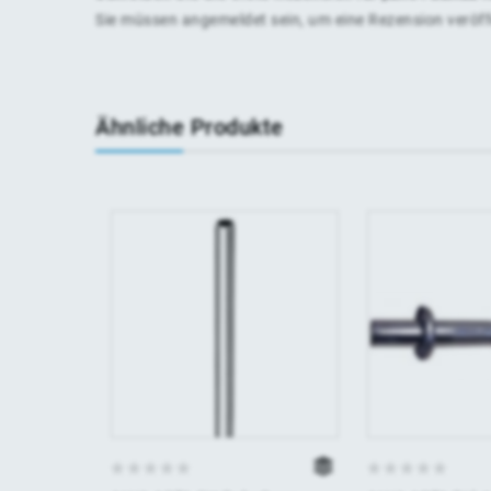
Sie müssen
angemeldet
sein, um eine Rezension veröf
Ähnliche Produkte
0
0