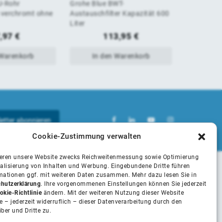
U-Rohr
Grohe Blue BWT-
ALVA ACTA
von
von
verchromt ohne
Austauschfilter Kapazität 600
für ACB 5/
Liter
5
5
,97
€
113,95
€
 Warenkorb
In den Warenkorb
In 
Cookie-Zustimmung verwalten
ieren unsere Website zwecks Reichweitenmessung sowie Optimierung
alisierung von Inhalten und Werbung. Eingebundene Dritte führen
rmationen ggf. mit weiteren Daten zusammen. Mehr dazu lesen Sie in
Unsere Partner
hutzerklärung
. Ihre vorgenommenen Einstellungen können Sie jederzeit
okie-Richtlinie
ändern. Mit der weiteren Nutzung dieser Website
 – jederzeit widerruflich – dieser Datenverarbeitung durch den
iber und Dritte zu.
Installateure