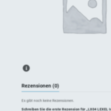
Rezensionen (0)
Es gibt noch keine Rezensionen.
Schreiben Sie die erste Rezension für „LX04 LEXEL I