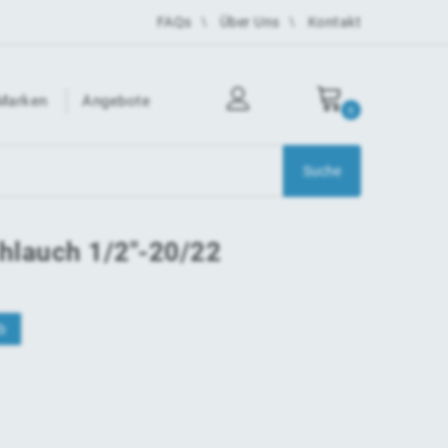
FAQs
Über Uns
Kontakt
Marken
Angebote
0
chlauch 1/2"-20/22
b