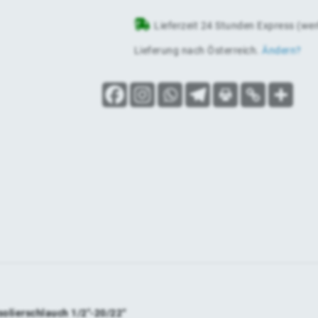
Lieferzeit 24 Stunden Express (we
Lieferung nach
Österreich
.
Ändern?
solierschlauch 1/2″-20/22“