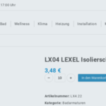
 17:00 Uhr
Bad
Wellness
Klima
Heizung
Installation
LX04 LEXEL Isoliers
3,48
€
In den Warenkor
Artikelnummer:
LX4.22
Kategorie:
Badarmaturen