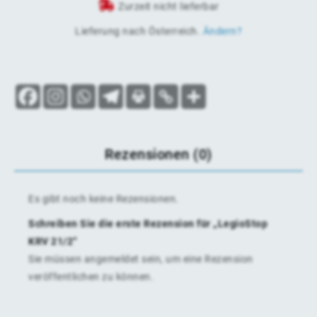
Zurzeit nicht lieferbar
Lieferung nach
Österreich
.
Ändern?
Rezensionen (0)
Es gibt noch keine Rezensionen.
Schreiben Sie die erste Rezension für „LegioStop
KRV 21/2“
Sie müssen
angemeldet
sein, um eine Rezension
veröffentlichen zu können.