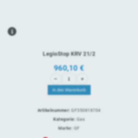
LegioStop KRV 21/2
960,10
€
In den Warenkorb
Artikelnummer:
GF350818704
Kategorie:
Gas
Marke:
GF