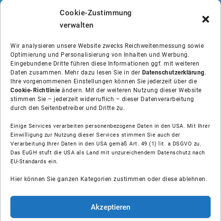
Cookie-Zustimmung
verwalten
Wir analysieren unsere Website zwecks Reichweitenmessung sowie
Optimierung und Personalisierung von Inhalten und Werbung.
Eingebundene Dritte führen diese Informationen ggf. mit weiteren
Daten zusammen. Mehr dazu lesen Sie in der
Datenschutzerklärung
.
Ihre vorgenommenen Einstellungen können Sie jederzeit über die
Cookie-Richtlinie
ändern. Mit der weiteren Nutzung dieser Website
stimmen Sie – jederzeit widerruflich – dieser Datenverarbeitung
durch den Seitenbetreiber und Dritte zu.
Einige Services verarbeiten personenbezogene Daten in den USA. Mit Ihrer
Einwilligung zur Nutzung dieser Services stimmen Sie auch der
Über uns
Verarbeitung Ihrer Daten in den USA gemäß Art. 49 (1) lit. a DSGVO zu.
Das EuGH stuft die USA als Land mit unzureichendem Datenschutz nach
EU-Standards ein.
Soziale Medien
Hier können Sie ganzen Kategorien zustimmen oder diese ablehnen.
Hilfe
Akzeptieren
Unsere Partner