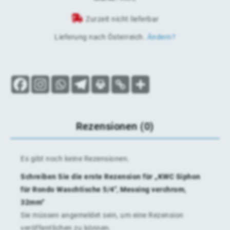
Zurzeit nicht lieferbar
Lieferung nach
Österreich
.
Ändern?
Rezensionen (0)
Es gibt noch keine Rezensionen.
Schreiben Sie die erste Rezension für „KWC Siphon
für Rondo Waschtische 5/4″, Messing verchrom,
32mm“
Sie müssen
angemeldet
sein, um eine Rezension
veröffentlichen zu können.