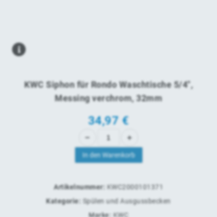
KWC Siphon für Rondo Waschtische 5/4",
Messing verchrom, 32mm
34,97
€
In den Warenkorb
Artikelnummer:
KWC2000101371
Kategorie:
Spülen und Ausgussbecken
Marke:
KWC