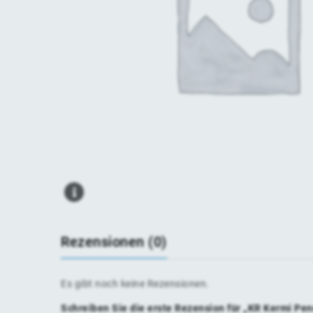
Rezensionen (0)
Es gibt noch keine Rezensionen.
Schreiben Sie die erste Rezension für „KR Kermi Pe