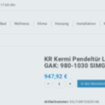
 17:00 Uhr
Bad
Wellness
Klima
Heizung
Installation
KR Kermi Pendeltür 
GAK: 980-1030 SIMG
947,92
€
In den Warenkor
Artikelnummer:
KILI1GR103201AK