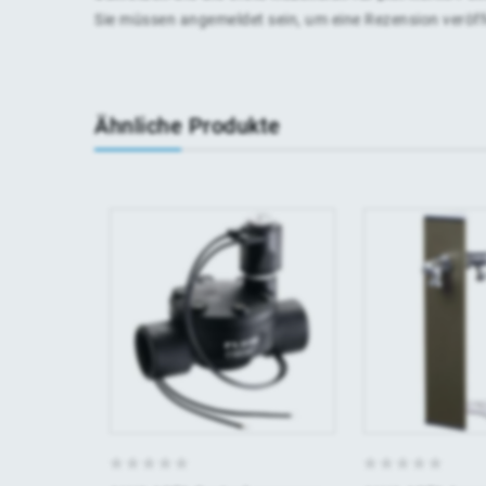
Sie müssen
angemeldet
sein, um eine Rezension veröf
Ähnliche Produkte
0
0