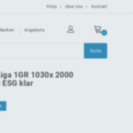
FAQs
Über Uns
Kontakt
Marken
Angebote
0
Liga 1GR 1030x 2000
 ESG klar
b