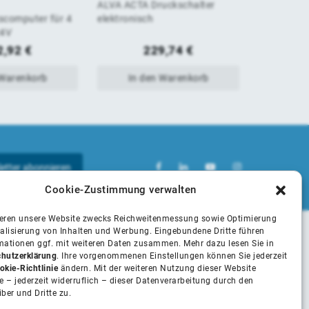
ALVA ACTA Druckschalter
ALVA ACTA
von
von
computer für 4
elektronisch
Übergang 
24V
5
5
2,92
€
229,74
€
 Warenkorb
In den Warenkorb
In 
Cookie-Zustimmung verwalten
ieren unsere Website zwecks Reichweitenmessung sowie Optimierung
alisierung von Inhalten und Werbung. Eingebundene Dritte führen
rmationen ggf. mit weiteren Daten zusammen. Mehr dazu lesen Sie in
Unsere Partner
hutzerklärung
. Ihre vorgenommenen Einstellungen können Sie jederzeit
okie-Richtlinie
ändern. Mit der weiteren Nutzung dieser Website
 – jederzeit widerruflich – dieser Datenverarbeitung durch den
iber und Dritte zu.
Installateure