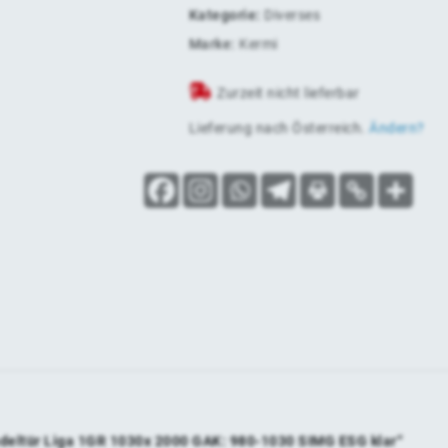
Kategorie:
Diverses
Marke:
Kermi
Zurzeit nicht lieferbar
Lieferung nach
Österreich
.
Ändern?
ndeltür Liga 1GR 1030x 2000 GAK: 980-1030 SIMG ESG klar“