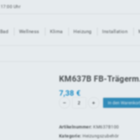
 17:00 Uhr
Bad
Wellness
Klima
Heizung
Installation
KM637B FB-Trägerm.
7,38
€
In den Warenkor
Artikelnummer:
KM637B100
Kategorie:
Heizungszubehör