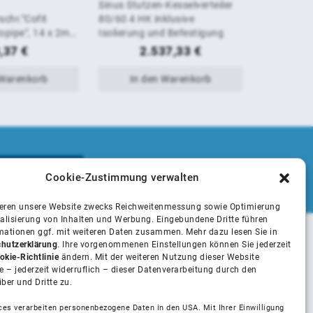
Sinus Stutzen-Kesselverteiler
TACONOVA 
von
von
chr."Cofit
80/60 4 HK inklusive
30-70C SP 
Copipe", 14 x 2mm
Isolierung und Befestigung
AG
5
5
rnickelt
,37
€
2.537,33
€
 Warenkorb
In den Warenkorb
In 
Cookie-Zustimmung verwalten
ieren unsere Website zwecks Reichweitenmessung sowie Optimierung
alisierung von Inhalten und Werbung. Eingebundene Dritte führen
rmationen ggf. mit weiteren Daten zusammen. Mehr dazu lesen Sie in
hutzerklärung
. Ihre vorgenommenen Einstellungen können Sie jederzeit
Unsere Partner
okie-Richtlinie
ändern. Mit der weiteren Nutzung dieser Website
 – jederzeit widerruflich – dieser Datenverarbeitung durch den
iber und Dritte zu.
Installateure
ces verarbeiten personenbezogene Daten in den USA. Mit Ihrer Einwilligung