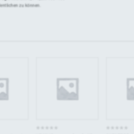
fentlichen zu können.
0
0