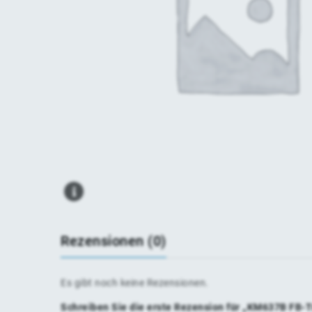
Rezensionen (0)
Es gibt noch keine Rezensionen.
Schreiben Sie die erste Rezension für „KM637B FB-