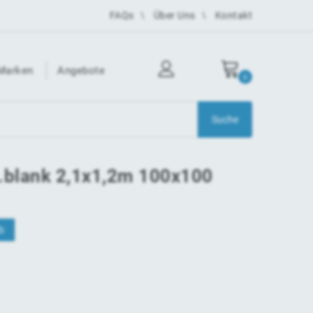
FAQs
Über Uns
Kontakt
Marken
Angebote
0
blank 2,1x1,2m 100x100
b