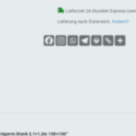
Lieferzeit 24 Stunden Express (we
Lieferung nach
Österreich
.
Ändern?
Trägerm.blank 2,1×1,2m 100×100“