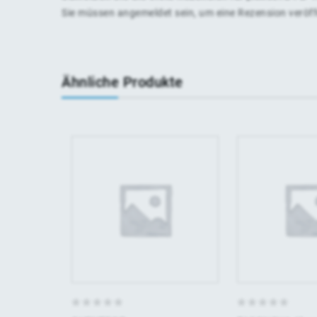
Sie müssen
angemeldet
sein, um eine Rezension veröf
Ähnliche Produkte
0
0