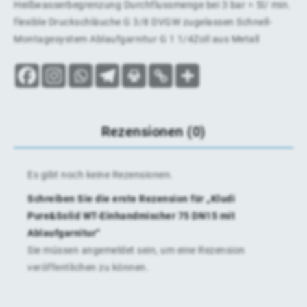
Heißwasserbegrenzung Durchflussmenge bei 3 bar = 5l/ min.
flexible Druckschläuche G 3/8 DVGW zugelassen Schnell-
Montagesystem Ablaufgarnitur G 1 1/4Zoll aus Metall
Rezensionen (0)
Es gibt noch keine Rezensionen.
Schreiben Sie die erste Rezension für „Kludi
Pure&Solid WT-Einhandmischer 75 DN15 mit
Ablaufgarnitur“
Sie müssen
angemeldet
sein, um eine Rezension
veröffentlichen zu können.