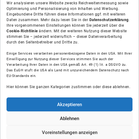
Wir analysieren unsere Website zwecks Reichweitenmessung sowie
Optimierung und Personalisierung von Inhalten und Werbung.
Eingebundene Dritte führen diese Informationen ggf. mit weiteren
Daten zusammen. Mehr dazu lesen Sie in der
Datenschutzerklärung
.
Ihre vorgenommenen Einstellungen können Sie jederzeit über die
Cookie-Richtlinie
ändern. Mit der weiteren Nutzung dieser Website
stimmen Sie – jederzeit widerruflich – dieser Datenverarbeitung
durch den Seitenbetreiber und Dritte zu.
Einige Services verarbeiten personenbezogene Daten in den USA. Mit Ihrer
Einwilligung zur Nutzung dieser Services stimmen Sie auch der
Verarbeitung Ihrer Daten in den USA gemäß Art. 49 (1) lit. a DSGVO zu.
Das EuGH stuft die USA als Land mit unzureichendem Datenschutz nach
Über uns
EU-Standards ein.
Hier können Sie ganzen Kategorien zustimmen oder diese ablehnen.
Soziale Medien
Hilfe
Akzeptieren
Unsere Partner
Ablehnen
Voreinstellungen anzeigen