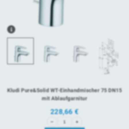
Kludi Pure&Solid WT-Einhandmischer 75 DN15
mit Ablaufgarnitur
228,66 €