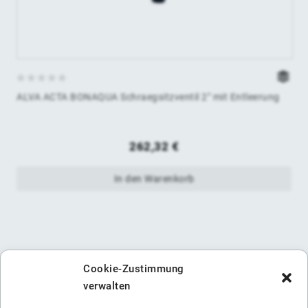
0
ALVA ACTA BONAQUA Schraegsitzventil 2" mit Entleerung
von
5
262,32
€
In den Warenkorb
Cookie-Zustimmung
verwalten