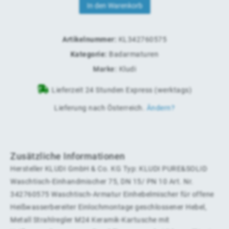
In den Warenkorb
Artikelnummer:
KL342760575
Kategorie:
Badarmaturen
Marke:
Kludi
Lieferzeit 24 Stunden Express (werktags)
Lieferung nach
Österreich
.
Ändern?
Zusätzliche Informationen
Hersteller KLUDI GmbH & Co. KG Typ: KLUDI PURE&SOLID
Waschtisch-Einhandmischer 75, DN 15/ PN 10 Art. Nr.
342760575 Waschtisch-Armatur Einhebelmischer für offene
Heißwasserbereiter Einlochmontage geschlossener Hebel,
Metall Strahlregler M24 Keramik-Kartusche mit