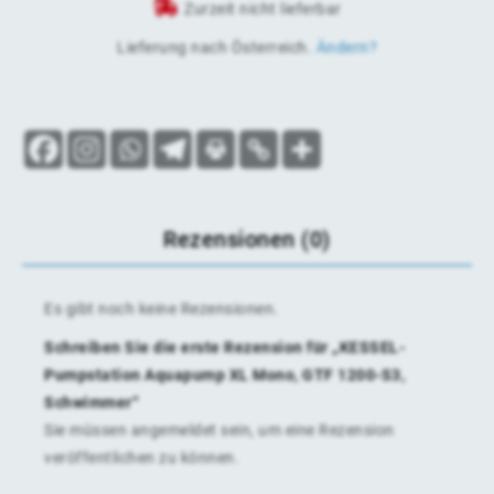
Zurzeit nicht lieferbar
Lieferung nach
Österreich
.
Ändern?
Rezensionen (0)
Es gibt noch keine Rezensionen.
Schreiben Sie die erste Rezension für „KESSEL-
Pumpstation Aquapump XL Mono, GTF 1200-S3,
Schwimmer“
Sie müssen
angemeldet
sein, um eine Rezension
veröffentlichen zu können.