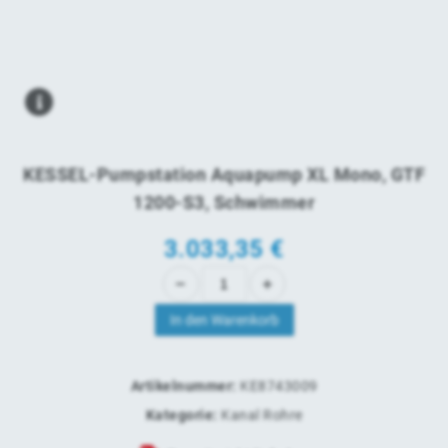
KESSEL-Pumpstation Aquapump XL Mono, GTF
1200-S3, Schwimmer
3.033,35
€
In den Warenkorb
Artikelnummer:
KE8743009
Kategorie:
Kanal Rohre