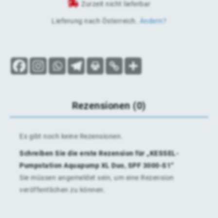
Zurzeit nicht lieferbar
Lieferung nach
Österreich
.
Ändern?
Rezensionen (0)
Es gibt noch keine Rezensionen.
Schreiben Sie die erste Rezension für „KESSEL-
Pumpstation Aquapump XL Duo, SPF 3000-S1“
Sie müssen
angemeldet
sein, um eine Rezension
veröffentlichen zu können.