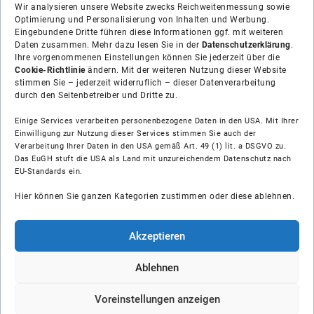
Wir analysieren unsere Website zwecks Reichweitenmessung sowie
Optimierung und Personalisierung von Inhalten und Werbung.
Eingebundene Dritte führen diese Informationen ggf. mit weiteren
Daten zusammen. Mehr dazu lesen Sie in der
Datenschutzerklärung
.
Ihre vorgenommenen Einstellungen können Sie jederzeit über die
Cookie-Richtlinie
ändern. Mit der weiteren Nutzung dieser Website
stimmen Sie – jederzeit widerruflich – dieser Datenverarbeitung
durch den Seitenbetreiber und Dritte zu.
Einige Services verarbeiten personenbezogene Daten in den USA. Mit Ihrer
Einwilligung zur Nutzung dieser Services stimmen Sie auch der
Verarbeitung Ihrer Daten in den USA gemäß Art. 49 (1) lit. a DSGVO zu.
Das EuGH stuft die USA als Land mit unzureichendem Datenschutz nach
Über uns
EU-Standards ein.
Hier können Sie ganzen Kategorien zustimmen oder diese ablehnen.
Soziale Medien
Hilfe
Akzeptieren
Unsere Partner
Ablehnen
Voreinstellungen anzeigen