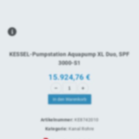
KESSEL-Pumpstation Aquapump XL Duo, SPF
3000-S1
15.924,76
€
In den Warenkorb
Artikelnummer:
KE8742010
Kategorie:
Kanal Rohre