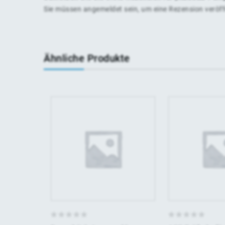
Sie müssen
angemeldet
sein, um eine Rezension veröf
Ähnliche Produkte
0
0