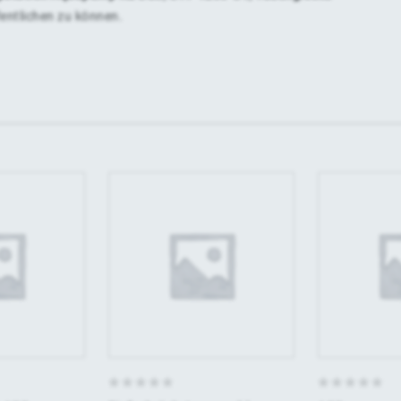
fentlichen zu können.
0
0