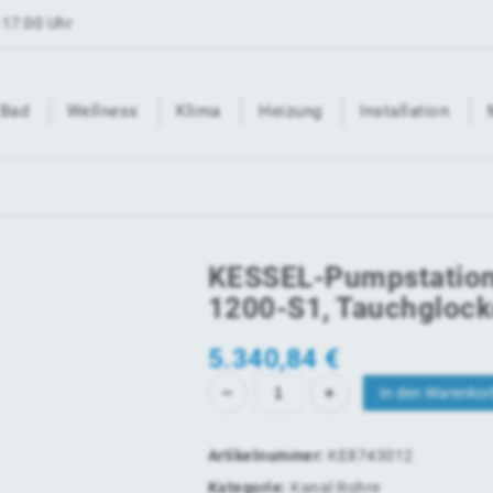
 17:00 Uhr
Bad
Wellness
Klima
Heizung
Installation
KESSEL-Pumpstation
1200-S1, Tauchgloc
5.340,84
€
In den Warenkor
Artikelnummer:
KE8743012
Kategorie:
Kanal Rohre