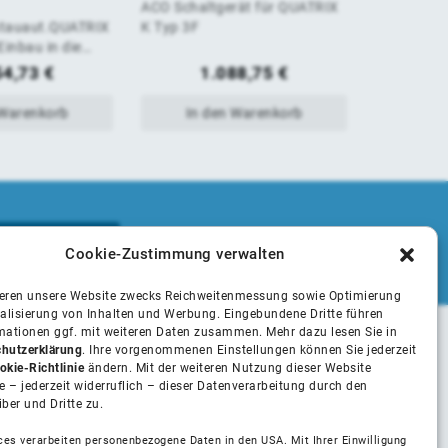
ACO Schaltgerät für QUATRIX
ACO Reini
von
von
stauaut.QUATRIX
K Typ 3F
K zum Einb
inbau in die
Abwasserl
5
5
DN 100
54,73
€
1.088,75
€
 Warenkorb
In den Warenkorb
In 
Cookie-Zustimmung verwalten
ieren unsere Website zwecks Reichweitenmessung sowie Optimierung
alisierung von Inhalten und Werbung. Eingebundene Dritte führen
rmationen ggf. mit weiteren Daten zusammen. Mehr dazu lesen Sie in
hutzerklärung
. Ihre vorgenommenen Einstellungen können Sie jederzeit
Unsere Partner
okie-Richtlinie
ändern. Mit der weiteren Nutzung dieser Website
 – jederzeit widerruflich – dieser Datenverarbeitung durch den
iber und Dritte zu.
Installateure
ces verarbeiten personenbezogene Daten in den USA. Mit Ihrer Einwilligung