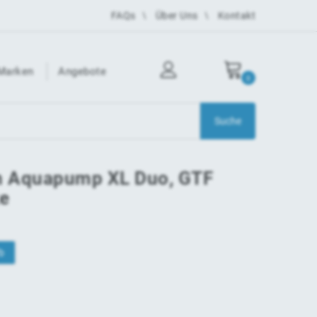
FAQs
Über Uns
Kontakt
Marken
Angebote
0
 Aquapump XL Duo, GTF
ke
b