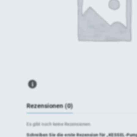
Rezensionen (0)
Es gibt noch keine Rezensionen.
Schreiben Sie die erste Rezension für „KESSEL-Pu