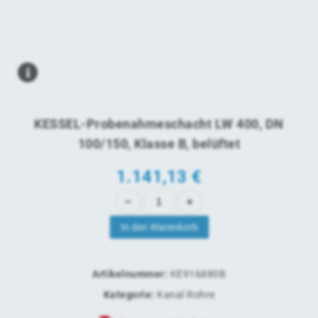
KESSEL-Probenahmeschacht LW 400, DN
100/150, Klasse B, belüftet
1.141,13
€
In den Warenkorb
Artikelnummer:
KE916880B
Kategorie:
Kanal Rohre