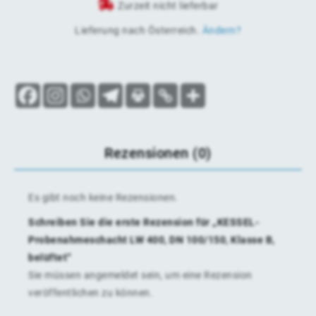
Zurzeit nicht lieferbar
Lieferung nach
Österreich
.
Ändern?
Rezensionen (0)
Es gibt noch keine Rezensionen.
Schreiben Sie die erste Rezension für „KESSEL-
Probenahmeschacht LW 400, DN 100/150, Klasse B,
belüftet“
Sie müssen
angemeldet
sein, um eine Rezension
veröffentlichen zu können.