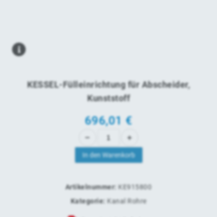
KESSEL-Fülleinrichtung für Abscheider,
Kunststoff
696,01
€
In den Warenkorb
Artikelnummer:
KE915800
Kategorie:
Kanal Rohre