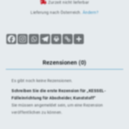
Zurzeit nicht lieferbar
Lieferung nach
Österreich
.
Ändern?
Rezensionen (0)
Es gibt noch keine Rezensionen.
Schreiben Sie die erste Rezension für „KESSEL-
Fülleinrichtung für Abscheider, Kunststoff“
Sie müssen
angemeldet
sein, um eine Rezension
veröffentlichen zu können.