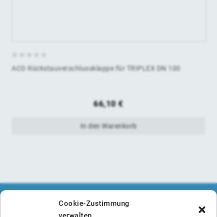
0
ACO Rückstauverschlussklappe für TRIPLEX DN 100
von
5
66,10
€
In den Warenkorb
Cookie-Zustimmung
verwalten