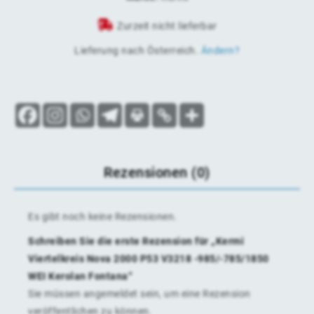
Zurzeit nicht lieferbar
Lieferung nach
Österreich
.
Ändern?
Rezensionen (0)
Es gibt noch keine Rezensionen.
Schreiben Sie die erste Rezension für „Kermi
Viertelkreis Nova 2000 P53 V3218 -985/-785/1850
WEI Kerolan Fontana“
Sie müssen
angemeldet
sein, um eine Rezension
veröffentlichen zu können.