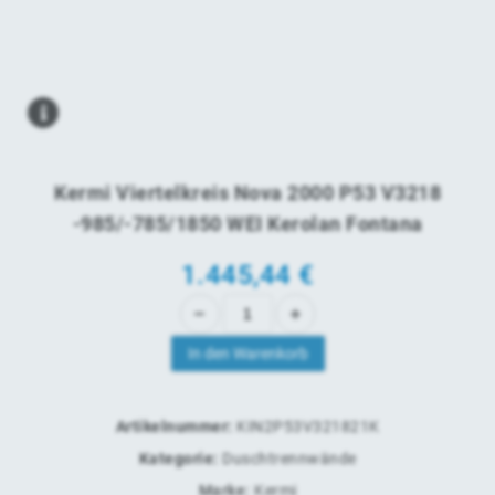
Kermi Viertelkreis Nova 2000 P53 V3218
-985/-785/1850 WEI Kerolan Fontana
1.445,44
€
In den Warenkorb
Artikelnummer:
KIN2P53V321821K
Kategorie:
Duschtrennwände
Marke:
Kermi