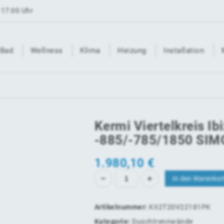
 17:00 Uhr
Bad
Wellness
Klima
Heizung
Installation
Kermi Viertelkreis I
-885/-785/1850 SIMG
1.980,10
€
In den Warenkor
Artikelnummer:
KII2T20V22181PK
Kategorie:
Duschtrennwände