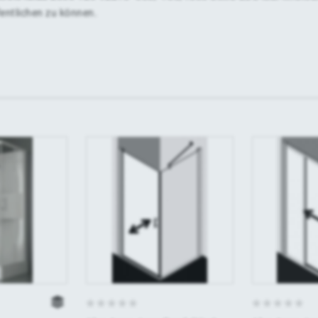
fentlichen zu können.
0
0