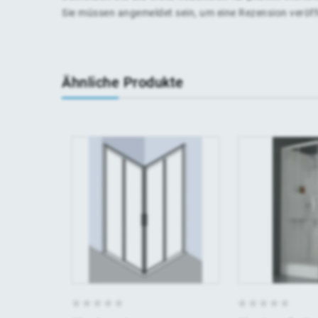
Sie müssen
angemeldet
sein, um eine Rezension veröf
Ähnliche Produkte
0
0