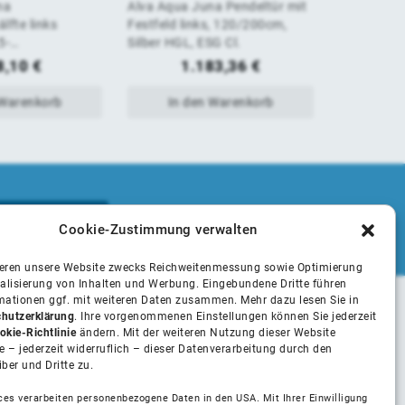
na
Alva Aqua Juna Pendeltür mit
Alva Aqua 
von
von
lfte links
Festfeld links, 120/200cm,
Festfeld r
5-
Silber HGL, ESG Cl.
Silber HGL,
5
5
.HGL,ESG Cl
8,10
€
1.183,36
€
1
 Warenkorb
In den Warenkorb
In 
Cookie-Zustimmung verwalten
ieren unsere Website zwecks Reichweitenmessung sowie Optimierung
alisierung von Inhalten und Werbung. Eingebundene Dritte führen
rmationen ggf. mit weiteren Daten zusammen. Mehr dazu lesen Sie in
hutzerklärung
. Ihre vorgenommenen Einstellungen können Sie jederzeit
Unsere Partner
okie-Richtlinie
ändern. Mit der weiteren Nutzung dieser Website
 – jederzeit widerruflich – dieser Datenverarbeitung durch den
iber und Dritte zu.
Installateure
ces verarbeiten personenbezogene Daten in den USA. Mit Ihrer Einwilligung