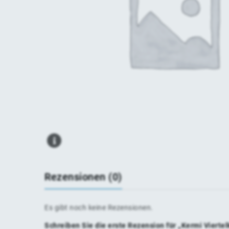
Rezensionen (0)
Es gibt noch keine Rezensionen.
Schreiben Sie die erste Rezension für „Kermi Vierte