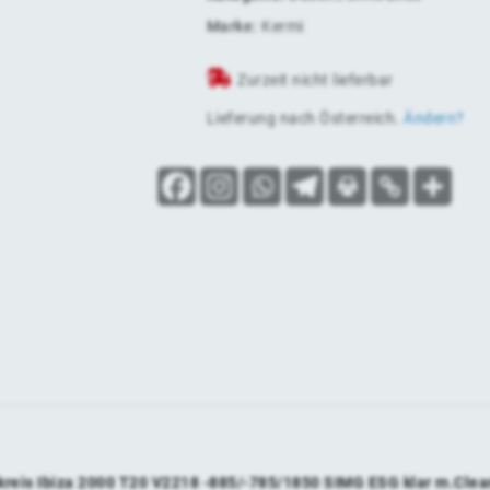
Marke:
Kermi
Zurzeit nicht lieferbar
Lieferung nach
Österreich
.
Ändern?
lkreis Ibiza 2000 T20 V2218 -885/-785/1850 SIMG ESG klar m.Clea