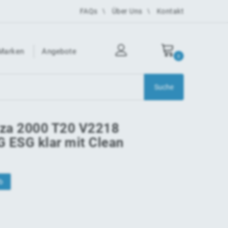
FAQs
Über Uns
Kontakt
Marken
Angebote
0
biza 2000 T20 V2218
 ESG klar mit Clean
b