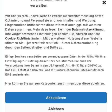
verwalten
Wir analysieren unsere Website zwecks Reichweitenmessung sowie
Optimierung und Personalisierung von Inhalten und Werbung.
Eingebundene Dritte führen diese Informationen ggf. mit weiteren
Daten zusammen. Mehr dazu lesen Sie in der
Datenschutzerklärung
.
Ihre vorgenommenen Einstellungen können Sie jederzeit über die
Cookie-Richtlinie
ändern. Mit der weiteren Nutzung dieser Website
stimmen Sie – jederzeit widerruflich – dieser Datenverarbeitung
durch den Seitenbetreiber und Dritte zu.
Einige Services verarbeiten personenbezogene Daten in den USA. Mit Ihrer
Einwilligung zur Nutzung dieser Services stimmen Sie auch der
Verarbeitung Ihrer Daten in den USA gemäß Art. 49 (1) lit. a DSGVO zu.
Das EuGH stuft die USA als Land mit unzureichendem Datenschutz nach
Über uns
EU-Standards ein.
Hier können Sie ganzen Kategorien zustimmen oder diese ablehnen.
Soziale Medien
Hilfe
Akzeptieren
Unsere Partner
Ablehnen