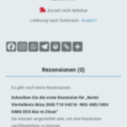
Zurzeit nicht lieferbar
Lieferung nach
Österreich
.
Ändern?
Rezensionen (0)
Es gibt noch keine Rezensionen.
Schreiben Sie die erste Rezension für „Kermi
Viertelkreis Ibiza 2000 T10 V4218 -985/-885/1850
SIMG ESG klar m.Clean“
Sie müssen
angemeldet
sein, um eine Rezension
veröffentlichen zu können.