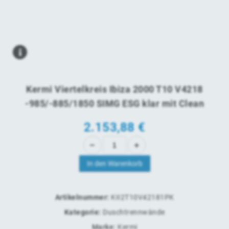
Kermi Viertelkreis Ibiza 2000 T10 V4218
-985/-885/1850 SIMG ESG klar mit Clean
2.153,88
€
In den Warenkorb
Artikelnummer:
KII2T10V42181PK
Kategorie:
Duschtrennwände
Marke:
Kermi